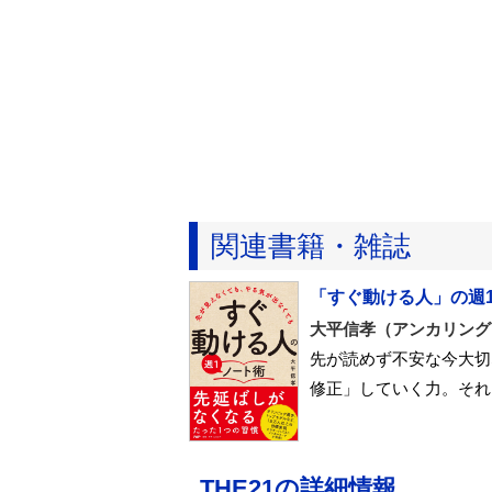
関連書籍・雑誌
「すぐ動ける人」の週
大平信孝（アンカリング
先が読めず不安な今大切
修正」していく力。それ
THE21の詳細情報