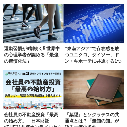
き残る...
運動習慣が9割続く⁉ 世界中
“東南アジア”で存在感を放
の心理学者が認める「最強
つユニクロ、ダイソー、ド
の習慣化法」
ン・キホーテに共通する1つ
の条...
会社員の不動産投資「最高
『葉隠』とソクラテスの共
の始め方」 日本財託
通点とは？「無知の知」が