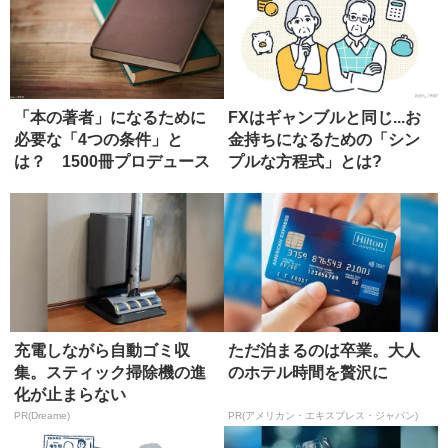
「本の著者」になるために
FXはギャンブルと同じ...お
必要な「4つの条件」と
金持ちになるための「シン
は？ 1500冊プロデュース
プルな方程式」とは?
したエ...
充電しながら自動ゴミ収
ただ泊まるのは卒業。大人
集。スティック掃除機の進
のホテル時間を贅沢に
化が止まらない
PR(Dreame)
PR(アメリカン・エキスプレス・ジャパン)