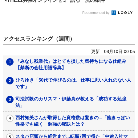
×THE21共催オンラインセミ
語る一流の条件
ナー開...
Recommended by
アクセスランキング（週間）
更新：08月10日 00:05
「みなし残業代」はとても損した気持ちになる仕組み
【禁断の会社用語辞典】
ひろゆき「50代で伸びるのは、仕事に思い入れのない人
です」
司法試験のカリスマ・伊藤真が教える「成功する勉強
法」
西村知美さんが取得した資格数は驚きの...「飽きっぽい
性格でも続く」勉強の秘訣とは？
スタバ店頭から経営まで...転職7回で得た「中途入社マ