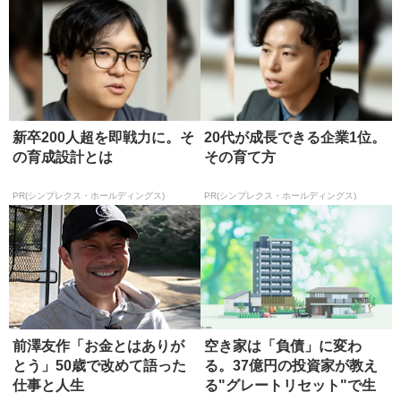
新卒200人超を即戦力に。そ
20代が成長できる企業1位。
の育成設計とは
その育て方
PR(シンプレクス・ホールディングス)
PR(シンプレクス・ホールディングス)
前澤友作「お金とはありが
空き家は「負債」に変わ
とう」50歳で改めて語った
る。37億円の投資家が教え
仕事と人生
る"グレートリセット"で生