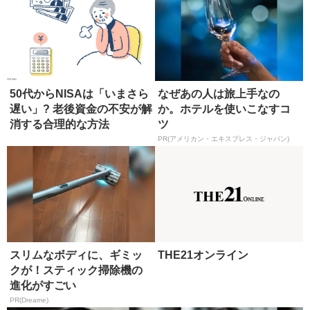
50代からNISAは「いまさら
なぜあの人は旅上手なの
遅い」? 老後資金の不安が解
か。ホテルを使いこなすコ
消する合理的な方法
ツ
PR(アメリカン・エキスプレス・ジャパン)
スリムなボディに、ギミッ
THE21オンライン
クが！スティック掃除機の
進化がすごい
PR(Dreame)