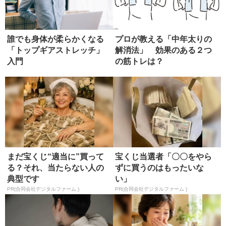
誰でも身体が柔らかくなる
プロが教える「中年太りの
「トップギアストレッチ」
解消法」 効果のある２つ
入門
の筋トレは？
まだ宝くじ“適当に”買って
宝くじ当選者「〇〇をやら
る？それ、当たらない人の
ずに買うのはもったいな
典型です
い」
PR(合同会社デジタルファーム )
PR(合同会社デジタルファーム )