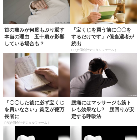
首の痛みが何度もぶり返す
「宝くじを買う前に〇〇を
本当の理由 五十肩が影響
するだけです」7億当選者が
している場合も？
続出
PR(合同会社デジタルファーム )
「〇〇した後に必ず宝くじ
腰痛にはマッサージも筋ト
を買いなさい」貧乏が億万
レも効果なし? 腰回りが安
長者に
定する呼吸法
PR(合同会社デジタルファーム )