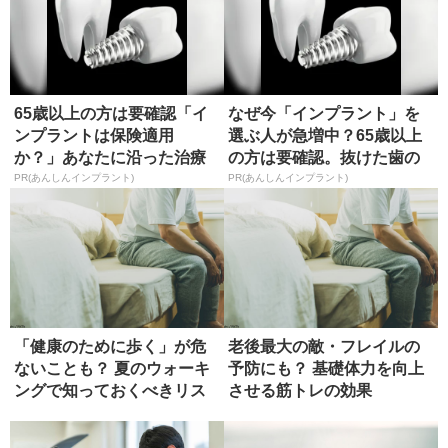
65歳以上の方は要確認「イ
なぜ今「インプラント」を
ンプラントは保険適用
選ぶ人が急増中？65歳以上
か？」あなたに沿った治療
の方は要確認。抜けた歯の
法や費用を...
放置は...
PR(あんしんインプラント)
PR(あんしんインプラント)
「健康のために歩く」が危
老後最大の敵・フレイルの
ないことも？ 夏のウォーキ
予防にも？ 基礎体力を向上
ングで知っておくべきリス
させる筋トレの効果
ク