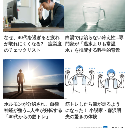
なぜ、40代を過ぎると疲れ
白湯では治らない冷え性...専
が取れにくくなる? 疲労度
門家が「温水よりも常温
のチェックリスト
水」を推奨する科学的背景
ホルモンが分泌され、自律
筋トレしたら筆が走るよう
神経が整う...人生が好転する
になった！ 小説家・森沢明
「40代からの筋トレ」
夫の驚きの体験