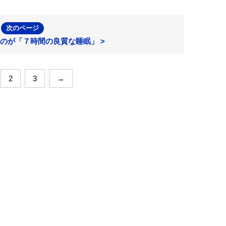
次のページ
のが「７時間の良質な睡眠」 >
2
3
→