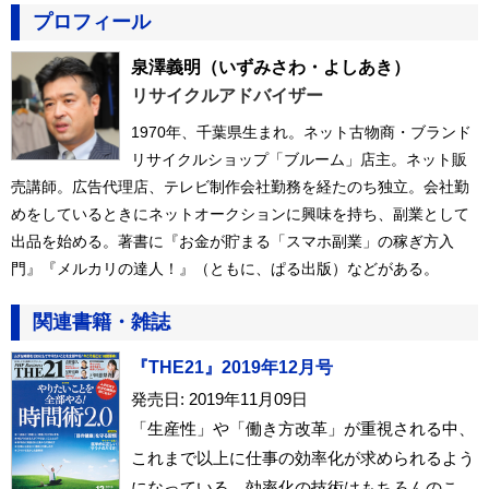
プロフィール
泉澤義明
（いずみさわ・よしあき）
リサイクルアドバイザー
1970年、千葉県生まれ。ネット古物商・ブランド
リサイクルショップ「ブルーム」店主。ネット販
売講師。広告代理店、テレビ制作会社勤務を経たのち独立。会社勤
めをしているときにネットオークションに興味を持ち、副業として
出品を始める。著書に『お金が貯まる「スマホ副業」の稼ぎ方入
門』『メルカリの達人！』（ともに、ぱる出版）などがある。
関連書籍・雑誌
『THE21』2019年12月号
発売日: 2019年11月09日
「生産性」や「働き方改革」が重視される中、
これまで以上に仕事の効率化が求められるよう
になっている。効率化の技術はもちろんのこ