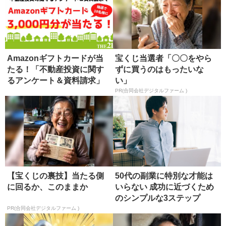
Amazonギフトカードが当
宝くじ当選者「〇〇をやら
たる！「不動産投資に関す
ずに買うのはもったいな
るアンケート＆資料請求」
い」
のお...
PR(合同会社デジタルファーム )
【宝くじの裏技】当たる側
50代の副業に特別な才能は
に回るか、このままか
いらない 成功に近づくため
のシンプルな3ステップ
PR(合同会社デジタルファーム )