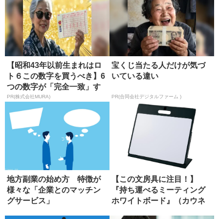
【昭和43年以前生まれはロ
宝くじ当たる人だけが気づ
ト６この数字を買うべき】6
いている違い
つの数字が「完全一致」す
る方...
PR(株式会社MURA)
PR(合同会社デジタルファーム )
地方副業の始め方 特徴が
【この文房具に注目！】
様々な「企業とのマッチン
『持ち運べるミーティング
グサービス」
ホワイトボード』（カウネ
ット）