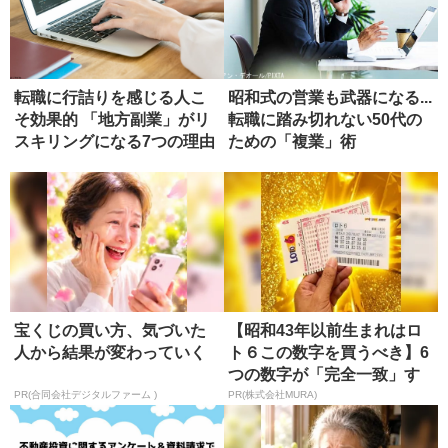
転職に行詰りを感じる人こ
昭和式の営業も武器になる...
そ効果的 「地方副業」がリ
転職に踏み切れない50代の
スキリングになる7つの理由
ための「複業」術
宝くじの買い方、気づいた
【昭和43年以前生まれはロ
人から結果が変わっていく
ト６この数字を買うべき】6
つの数字が「完全一致」す
る方...
PR(合同会社デジタルファーム )
PR(株式会社MURA)