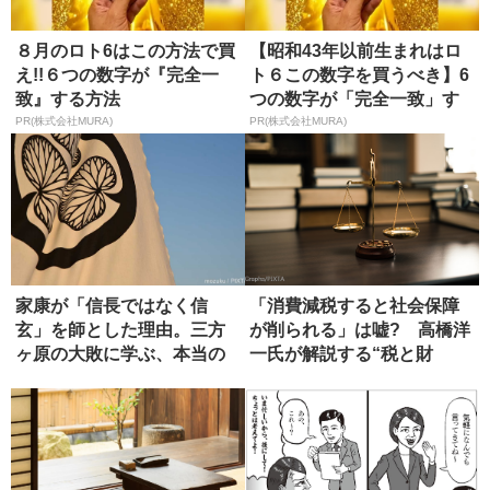
８月のロト6はこの方法で買
【昭和43年以前生まれはロ
え!!６つの数字が『完全一
ト６この数字を買うべき】6
致』する方法
つの数字が「完全一致」す
る方...
PR(株式会社MURA)
PR(株式会社MURA)
家康が「信長ではなく信
「消費減税すると社会保障
玄」を師とした理由。三方
が削られる」は嘘? 高橋洋
ヶ原の大敗に学ぶ、本当の
一氏が解説する“税と財
師の選び方
源”の真...