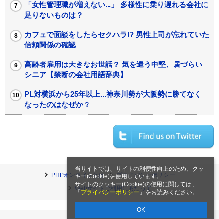
「女性管理職が増えない...」 多様性に乗り遅れる会社に
足りないものは？
カフェで面談をしたらセクハラ!? 男性上司が忘れていた
信頼関係の確認
高齢者雇用は大きなお世話？ 気を遣う中堅、居づらい
シニア【禁断の会社用語辞典】
PL対横浜から25年以上...神奈川勢が大阪勢に勝てなく
なったのはなぜか？
当サイトでは、サイトの利便性向上のため、クッ
PHPオンラインとは
プライバシーポリシー
キー(Cookie)を使用しています。
サイトのクッキー(Cookie)の使用に関しては、
Webサイトご利用にあたって
「
プライバシーポリシー
」をお読みください。
OK