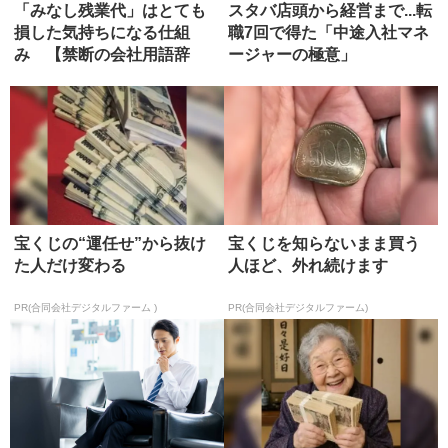
「みなし残業代」はとても
スタバ店頭から経営まで...転
損した気持ちになる仕組
職7回で得た「中途入社マネ
み 【禁断の会社用語辞
ージャーの極意」
典】
宝くじの“運任せ”から抜け
宝くじを知らないまま買う
た人だけ変わる
人ほど、外れ続けます
PR(合同会社デジタルファーム )
PR(合同会社デジタルファーム)