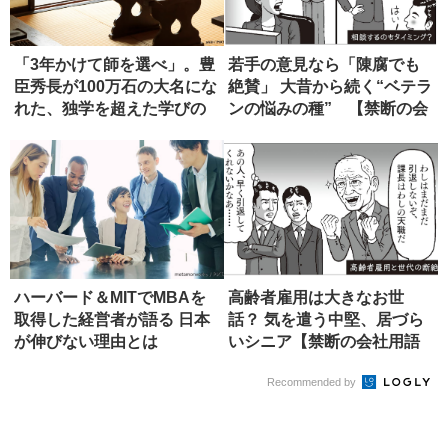
「3年かけて師を選べ」。豊
若手の意見なら「陳腐でも
臣秀長が100万石の大名にな
絶賛」 大昔から続く“ベテラ
れた、独学を超えた学びの
ンの悩みの種” 【禁断の会
正...
社...
ハーバード＆MITでMBAを
高齢者雇用は大きなお世
取得した経営者が語る 日本
話？ 気を遣う中堅、居づら
が伸びない理由とは
いシニア【禁断の会社用語
辞典】
Recommended by