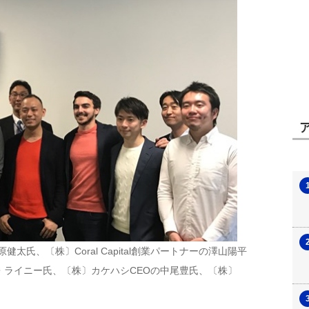
健太氏、〔株〕Coral Capital創業パートナーの澤山陽平
・ライニー氏、〔株〕カケハシCEOの中尾豊氏、〔株〕