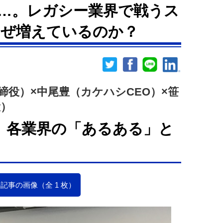
…。レガシー業界で戦うス
なぜ増えているのか？
取締役）×中尾豊（カケハシCEO）×笹
役）
、各業界の「あるある」と
記事の画像（全 1 枚）