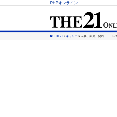
PHPオンライン
THE21
»
キャリア
» 人事、薬局、契約……。レ