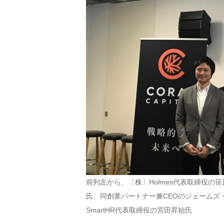
前列左から、〔株〕Holmes代表取締役の笹原
氏、同創業パートナー兼CEOのジェームズ
SmartHR代表取締役の宮田昇始氏