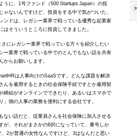
1号ファンド（500 Startups Japan）の投
じゃないんですけど、投資をする中で気がついた、
レンドは、レガシー業界で戦っている優秀な起業家
にはそういうところに投資してきました。
さにレガシー業界で戦っている方々を紹介したい
シー業界で戦っている中でのとんでもない話を共有
んからお願いします。
martHRは人事向けのSaaSです。どんな課題を解決
さんを雇用するときの社会保険手続ですとか雇用契
や締結がオンラインでできたり、あるいはスマホで
り」側の人事の業務を便利にする会社です。
もない話だと、従業員さんを社会保険に加入させる
すが、それがまさかの6択になっていて、番号しか
で、2が普通の女性なんですけど、3はなんだと思い