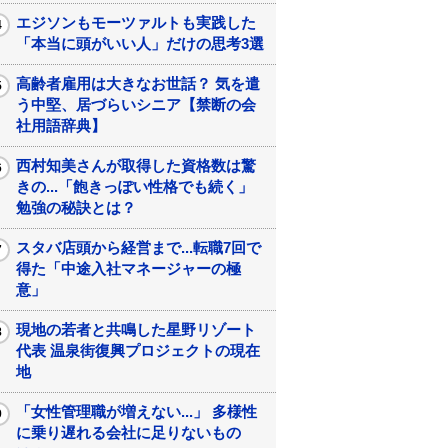
エジソンもモーツァルトも実践した
「本当に頭がいい人」だけの思考3選
高齢者雇用は大きなお世話？ 気を遣
う中堅、居づらいシニア【禁断の会
社用語辞典】
西村知美さんが取得した資格数は驚
きの...「飽きっぽい性格でも続く」
勉強の秘訣とは？
スタバ店頭から経営まで...転職7回で
得た「中途入社マネージャーの極
意」
現地の若者と共鳴した星野リゾート
代表 温泉街復興プロジェクトの現在
地
「女性管理職が増えない...」 多様性
に乗り遅れる会社に足りないもの