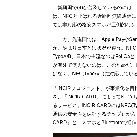
新興国で(4)が普及しているのには
は、NFCと呼ばれる近距離無線通信
では非対応の格安スマホが圧倒的なシ
一方、先進国では、Apple PayやSa
が、やはり日本とは状況が違う。NF
TypeA/B、日本で主流なのはFel
が海外で使えないのは、このためだ。国
はなく、NFC(TypeA/B)に対応してい
「INCIRプロジェクト」が事業化を
を、『INCIR CARD』によってNFC
るサービス。INCIR CARDにはNFC
通信の安全性を保証するチップ）が入っ
CARD』と、スマホとBluetoothで通