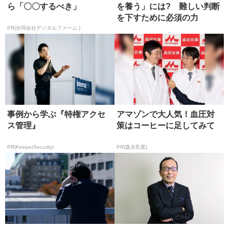
ら「〇〇するべき」
を養う」には? 難しい判断
を下すために必須の力
PR(合同会社デジタルファーム )
事例から学ぶ『特権アクセ
アマゾンで大人気！血圧対
ス管理』
策はコーヒーに足してみて
PR(KeeperSecurity)
PR(森永乳業)