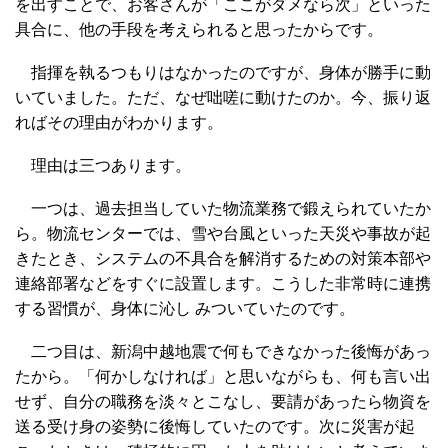
を出すことで、お客さんが「ここがダメなら次」といった
具合に、他の手段を考えられると思ったからです。
指揮を執るつもりはなかったのですが、身体が勝手に動
いていました。ただ、なぜ咄嗟に動けたのか。今、振り返
ればその理由がわかります。
理由は三つあります。
一つは、過去担当していた物流業務で鍛えられていたか
ら。物流センターでは、雪や台風といった天災や事故が起
きたとき、システムの不具合を解消するための対策本部や
連絡部署などをすぐに設置します。こうした非常時に連携
する習慣が、身体に沁し みついていたのです。
二つ目は、新潟中越地震で何もできなかった後悔があっ
たから。「何かしなければ」と思いながらも、何も言い出
せず、自分の職務を淡々とこなし、要請があったら物資を
送る受け身の姿勢に後悔していたのです。次に災害が起