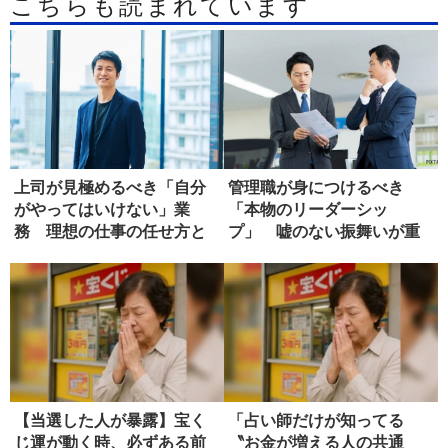
こちらも読まれています
上司が見極めるべき「自分
管理職が身につけるべき
がやってはいけない」業
「本物のリーダーシッ
務 理想の仕事の任せ方と
プ」 嘘のない振舞いが重
は?
要な理由
【当選した人が暴露】宝く
「占い師だけが知ってる
じ運が動く時、必ずある前
〝お金が増える人の共通