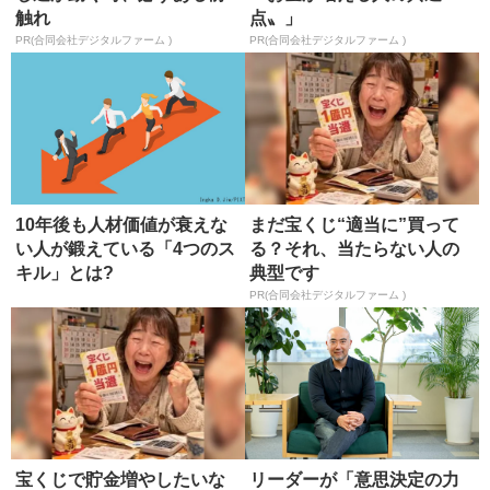
触れ
点〟」
PR(合同会社デジタルファーム )
PR(合同会社デジタルファーム )
10年後も人材価値が衰えな
まだ宝くじ“適当に”買って
い人が鍛えている「4つのス
る？それ、当たらない人の
キル」とは?
典型です
PR(合同会社デジタルファーム )
宝くじで貯金増やしたいな
リーダーが「意思決定の力