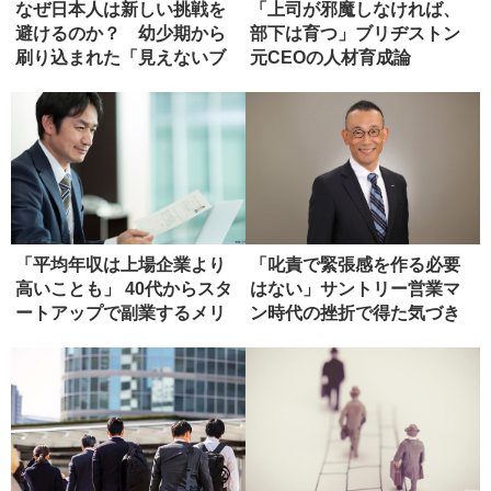
なぜ日本人は新しい挑戦を
「上司が邪魔しなければ、
避けるのか？ 幼少期から
部下は育つ」ブリヂストン
刷り込まれた「見えないブ
元C‌E‌Oの人材育成論
レーキ」...
「平均年収は上場企業より
「叱責で緊張感を作る必要
高いことも」 40代からスタ
はない」サントリー営業マ
ートアップで副業するメリ
ン時代の挫折で得た気づき
ット