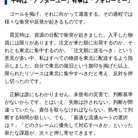
平時は「アフターユー」有事は「フォローミー」
ゴールを掲げ、それに向かって邁進する。その過程では
様々な衝突や反発が起きるものです。
震災時は、資源の分配で衝突が起きました。入手した物
資には限りがあります。注文が来た順に出荷するのか、そ
れとも東北に集中するのか。「注文順に送るべき」という
意見が多い中、私はすべての物資を東北に配送するよう指
示しました。自分で東北の復旧という旗印を掲げた以上、
限られたリソースは東北に集中すべきだと考え、反対を押
し切ったのです。
正解は誰にもわかりません。未曾有の災害で、判断基準
がないからです。とはいえ、失敗は許されない。判断が間
違っていたら、責任を取らなければならない。熟考して判
断する時間が欲しい。でも、「最適な流通ルートの選択
は？」「どのクレームに優先して対応すべきか」といった
新たな課題が、次々と押し寄せてきます。