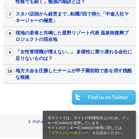
性格でも続く」勉強の秘訣とは？
スタバ店頭から経営まで...転職7回で得た「中途入社マ
ネージャーの極意」
現地の若者と共鳴した星野リゾート代表 温泉街復興プ
ロジェクトの現在地
「女性管理職が増えない...」 多様性に乗り遅れる会社に
足りないものは？
地方大会を圧勝したチームが甲子園初戦で姿を消す残酷
な根拠
当サイトでは、サイトの利便性向上のため、クッ
PHPオンラインとは
プライバシーポリシー
キー(Cookie)を使用しています。
サイトのクッキー(Cookie)の使用に関しては、
Webサイトご利用にあたって
「
プライバシーポリシー
」をお読みください。