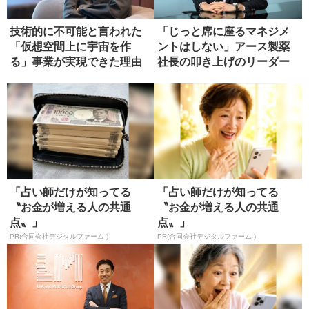
技術的に不可能と言われた
「じっと席に座るマネジメ
「仮想空間上に宇宙を作
ントはしない」アース製薬
る」事業が実現できた理由
社長の叩き上げのリーダー
論
「占い師だけが知ってる
「占い師だけが知ってる
〝お金が増える人の共通
〝お金が増える人の共通
点〟」
点〟」
PR(合同会社デジタルファーム )
PR(合同会社デジタルファーム )