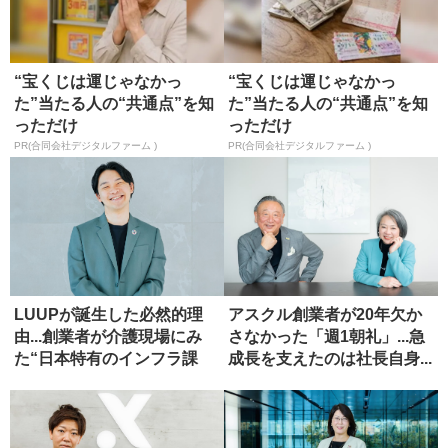
“宝くじは運じゃなかっ
“宝くじは運じゃなかっ
た”当たる人の“共通点”を知
た”当たる人の“共通点”を知
っただけ
っただけ
PR(合同会社デジタルファーム )
PR(合同会社デジタルファーム )
LUUPが誕生した必然的理
アスクル創業者が20年欠か
由...創業者が介護現場にみ
さなかった「週1朝礼」...急
た“日本特有のインフラ課
成長を支えたのは社長自身...
題...