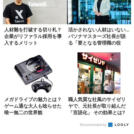
人材難を打破する切り札？
活かされない人材はいない...
企業がリファラル採用を導
パソナマスターズ社長が語
入するメリット
る「要となる管理職の役
割」
メガドライブの魅力とは？
職人気質な社風のサイゼリ
ゲーム通な大人も唸らせた
ヤで、元社長が取り組んだ
唯一無二の世界観
「言語化」 その効果とは?
Recommended by