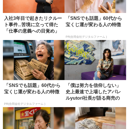
入社3年目で起きたリクルー
「SNSでも話題」60代から
ト事件...苦境に立って得た
宝くじ運が変わる人の特徴
「仕事の意義への目覚め」
PR(合同会社デジタルファーム )
「SNSでも話題」60代から
「僕は努力を信仰しない」
宝くじ運が変わる人の特徴
史上最速で上場したアパレ
ルyutori社長が語る商売の
本...
PR(合同会社デジタルファーム )