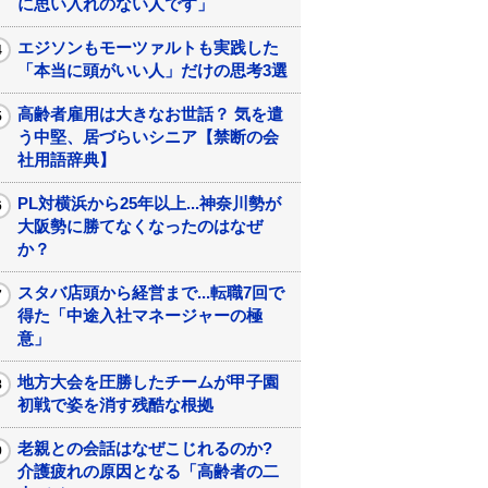
に思い入れのない人です」
エジソンもモーツァルトも実践した
「本当に頭がいい人」だけの思考3選
高齢者雇用は大きなお世話？ 気を遣
う中堅、居づらいシニア【禁断の会
社用語辞典】
PL対横浜から25年以上...神奈川勢が
大阪勢に勝てなくなったのはなぜ
か？
スタバ店頭から経営まで...転職7回で
得た「中途入社マネージャーの極
意」
地方大会を圧勝したチームが甲子園
初戦で姿を消す残酷な根拠
老親との会話はなぜこじれるのか?
介護疲れの原因となる「高齢者の二