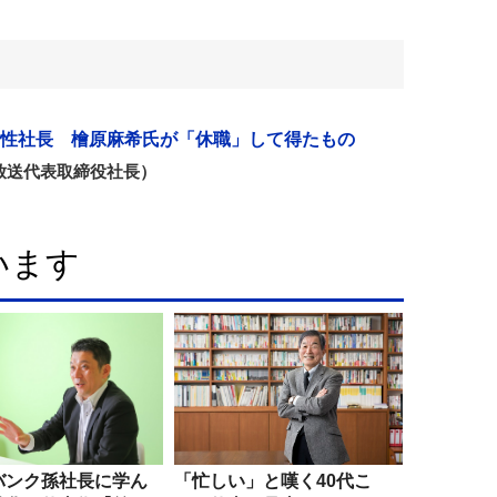
性社長 檜原麻希氏が「休職」して得たもの
放送代表取締役社長）
います
バンク孫社長に学ん
「忙しい」と嘆く40代こ