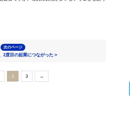
次のページ
、2度目の起業につながった >
2
3
→