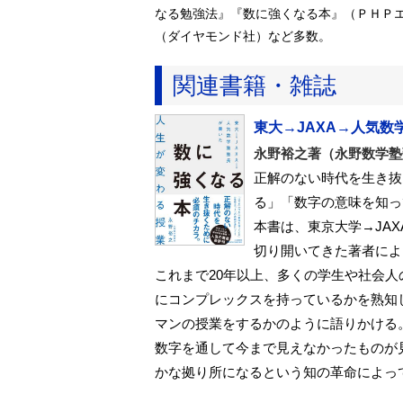
なる勉強法』『数に強くなる本』（ＰＨＰ
（ダイヤモンド社）など多数。
関連書籍・雑誌
東大→JAXA→人気
永野裕之著（永野数学塾
正解のない時代を生き抜
る」「数字の意味を知っ
本書は、東京大学→JA
切り開いてきた著者によ
これまで20年以上、多くの学生や社会
にコンプレックスを持っているかを熟知
マンの授業をするかのように語りかける
数字を通して今まで見えなかったものが
かな拠り所になるという知の革命によっ