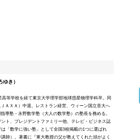
ろゆき）
暁星高等学校を経て東京大学理学部地球惑星物理学科卒。同
現ＪＡＸＡ）中退。レストラン経営、ウィーン国立音大へ
別指導塾・永野数学塾（大人の数学塾）の塾長を務める。
デント、プレジデントファミリー他、テレビ・ビジネス誌
は「数学に強い塾」として全国3校掲載の1つに選ばれ
学講師）。著書に『東大教授の父が教えてくれた頭がよく