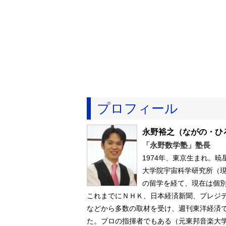
プロフィール
永野裕之
（ながの・ひ
「永野数学塾」塾長
1974年、東京生まれ。
大学院宇宙科学研究所（
の留学を経て、現在は個
これまでにＮＨＫ、日本経済新聞、プレジ
などから多数の取材を受け、週刊東洋経済で
た。プロの指揮者でもある（元東邦音楽大