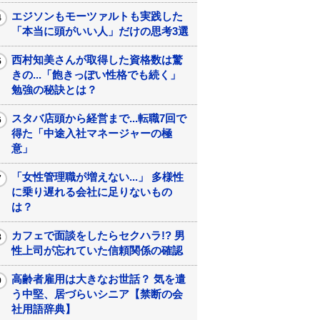
エジソンもモーツァルトも実践した
「本当に頭がいい人」だけの思考3選
西村知美さんが取得した資格数は驚
きの...「飽きっぽい性格でも続く」
勉強の秘訣とは？
スタバ店頭から経営まで...転職7回で
得た「中途入社マネージャーの極
意」
「女性管理職が増えない...」 多様性
に乗り遅れる会社に足りないもの
は？
カフェで面談をしたらセクハラ!? 男
性上司が忘れていた信頼関係の確認
高齢者雇用は大きなお世話？ 気を遣
う中堅、居づらいシニア【禁断の会
社用語辞典】