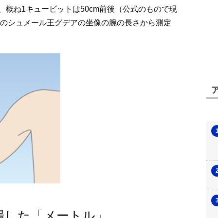
概ね1キュービットは50cm前後（公式のもので現
頃のシュメール王グデアの坐像の腕の長さから測定
場した「メートル」