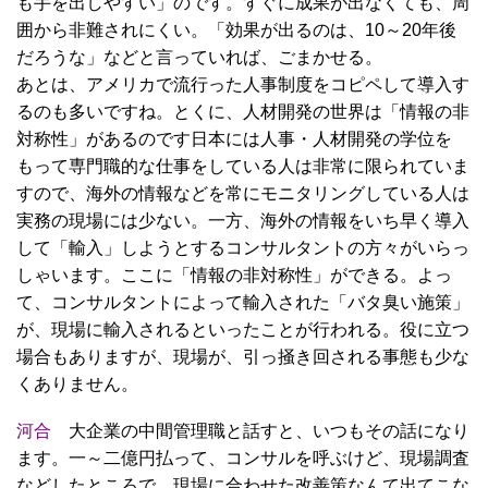
も手を出しやすい」のです。すぐに成果が出なくても、周
囲から非難されにくい。「効果が出るのは、10～20年後
だろうな」などと言っていれば、ごまかせる。
あとは、アメリカで流行った人事制度をコピペして導入す
るのも多いですね。とくに、人材開発の世界は「情報の非
対称性」があるのです日本には人事・人材開発の学位を
もって専門職的な仕事をしている人は非常に限られていま
すので、海外の情報などを常にモニタリングしている人は
実務の現場には少ない。一方、海外の情報をいち早く導入
して「輸入」しようとするコンサルタントの方々がいらっ
しゃいます。ここに「情報の非対称性」ができる。よっ
て、コンサルタントによって輸入された「バタ臭い施策」
が、現場に輸入されるといったことが行われる。役に立つ
場合もありますが、現場が、引っ掻き回される事態も少な
くありません。
河合
大企業の中間管理職と話すと、いつもその話になり
ます。一～二億円払って、コンサルを呼ぶけど、現場調査
などしたところで、現場に合わせた改善策なんて出てこな