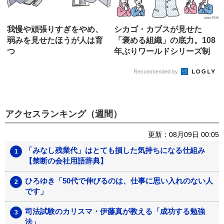
我慢や頑張りすぎをやめ、
シカゴ・カブスが見せた
弱みを見せたほうが人は育
「褒める組織」の底力。108
つ
年ぶりワールドシリーズ制
覇の秘...
Recommended by
アクセスランキング（週間）
更新：08月09日 00:05
「みなし残業代」はとても損した気持ちになる仕組み
【禁断の会社用語辞典】
ひろゆき「50代で伸びるのは、仕事に思い入れのない人
です」
司法試験のカリスマ・伊藤真が教える「成功する勉強
法」