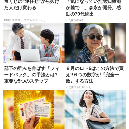
宝くじの“運任せ”から抜け
「気になっていた認知機能
た人だけ変わる
が菌で…」森永が開発。感
動の70代続出
PR(合同会社デジタルファーム )
PR(森永乳業)
部下の強みを伸ばす「フィ
８月のロト6はこの方法で買
ードバック」の手法とは?
え!!６つの数字が『完全一
重要な5つのステップ
致』する方法
PR(株式会社MURA)