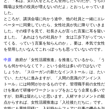
と、「私は、女の人をどんどん登用したいのだが、うちの
職場は女性の役員が増えないのだよ」とおっしゃっていま
した。
ところが、講演会場に向かう途中、他の社員と一緒にエレ
ベーターに同乗していたら、女性社員が先に降りていきま
した。その様子を見て、社長さんが言った言葉に耳を疑い
ました。「あれはうちの社員か？ 女は三歩下がってつい
てくる、っていう言葉を知らんのか」。要は、本気で女性
を登用したいなんてこれっぽっちも思っていないのです。
中原
政府が「女性活躍推進」を推進しているから、「う
ちも何かやらなくて？」という会社は多いのではないで
しょうか。「スローガンの新たなインストール」は、たい
てい、ただちに進みますが、「人間の意識のアンインス
トール」には時間がかかるものです。管理職手前の女性だ
けを集めて研修やワークショップをおこなう企業も多いで
すが、効果は疑わしいと思います。人材マネジメントの観
点からすれば、女性活躍推進は「入社後ただちに」です。
女性にも男性同様に、入社時からフェアに仕事の機会を与