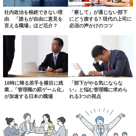
社内政治を根絶できない理
「察して」が通じない部下
由 「誰もが自由に意見を
にどう接する? 現代の上司に
言える職場」ほど厄介？
必須の声かけのコツ
18時に帰る若手を横目に残
「部下がやる気にならな
業...「管理職の罰ゲーム化」
い」と悩む管理職に求めら
が加速する日本の職場
れる3つの視点