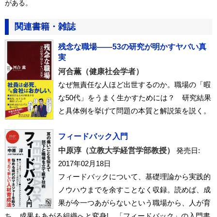
がある。
関連書籍・雑誌
残念な職場――53の研究が明かすヤバい真
実
河合薫（健康社会学者）
なぜ無責任な人ほど出世するのか。職場の「暇
な50代」をうまく生かすためには？ 研究結果
と具体例を挙げて問題の本質と解説策を説く。
フィードバック入門
中原淳（立教大学経営学部教授）
発売日:
2017年02月18日
フィードバックについて、基礎理論から実践的
ノウハウまでを余すことなく収録。読めば、成
果が今一つあがらないという職場から、人が育
ち、成果もあがる組織へと変身! 「フィードバック」の入門書