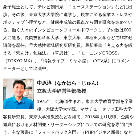
象予報士として、テレビ朝日系「ニュースステーション」などに出
演。その後、東京大学大学院に進学し、現在に至る産業ストレスや
ポジティブ心理学など、健康生成論の視点から調査研究を進めてい
る。働く人々のインタビューをフィールドワークし、その数は600
人に迫る。長岡技術科学大学、東京大学、早稲田大学などで非常勤
講師を歴任。早大感性領域研究所研究員。最新著書『考える力を鍛
える「穴あけ」勉強法』（草思社）。『モーニングCROSS』
（TOKYO MX）、『情報ライブ ミヤネ屋』（YTV系）にコメン
テーターとして出演中。
中原淳
（なかはら・じゅん）
立教大学経営学部教授
1975年、北海道生まれ。東京大学教育学部を卒業
後、大阪大学大学院、マサチューセッツ工科大学
客員研究員、東京大学准教授などを経て、2018年より現職。企業や
組織における人材開発・リーダーシップについての研究を専門に扱
う。主な著書に『フィードバック入門』（PHPビジネス新書）など