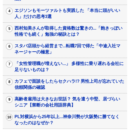
エジソンもモーツァルトも実践した 「本当に頭がいい
人」だけの思考3選
西村知美さんが取得した資格数は驚きの...「飽きっぽい
性格でも続く」勉強の秘訣とは？
スタバ店頭から経営まで...転職7回で得た「中途入社マ
ネージャーの極意」
「女性管理職が増えない...」 多様性に乗り遅れる会社に
足りないものは？
カフェで面談をしたらセクハラ!? 男性上司が忘れていた
信頼関係の確認
高齢者雇用は大きなお世話？ 気を遣う中堅、居づらい
シニア【禁断の会社用語辞典】
PL対横浜から25年以上...神奈川勢が大阪勢に勝てなく
なったのはなぜか？