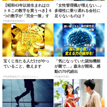
【昭和43年以前生まれはロ
「女性管理職が増えない...」
ト６この数字を買うべき】6
多様性に乗り遅れる会社に
つの数字が「完全一致」す
足りないものは？
る方...
PR(株式会社MURA)
宝くじ当たる人だけがやっ
「気になっていた認知機能
ていること、教えます
が菌で…」森永が開発。感
動の70代続出
PR(合同会社デジタルファーム )
PR(森永乳業)