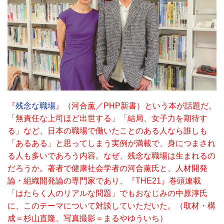
『
残念な職場
』（河合薫／PHP新書）という本が話題だ。
「無責任な上司ほど出世する」「結局、女子力を期待す
る」など、日本の職場で働いたことのある人なら誰しも
「あるある」と思ってしまう実例が満載で、身につまされ
る人も多いであろう内容。なぜ、残念な職場は生まれるの
だろうか。著者で健康社会学者の河合薫氏と、人材開発
論・組織開発論の専門家であり、『THE21』巻頭連載
「はたらく人のリアルな問題」でもおなじみの中原淳氏
に、このテーマについて対談していただいた。（取材・構
成＝杉山直隆、写真撮影＝まるやゆういち）