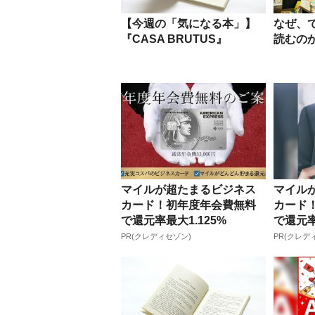
【今週の「気になる本」】
なぜ、
『CASA BRUTUS』
読むの
マイルが超たまるビジネス
マイル
カード！初年度年会費無料
カード
で還元率最大1.125%
で還元率
PR(クレディセゾン)
PR(クレデ