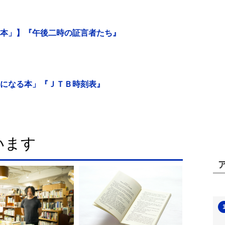
本」】『午後二時の証言者たち』
になる本」『ＪＴＢ時刻表』
います