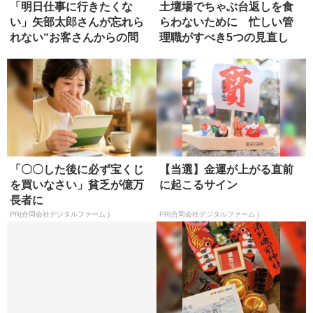
こちらも読まれています
「明日仕事に行きたくな
土壇場でちゃぶ台返しを食
い」矢部太郎さんが忘れら
らわないために 忙しい管
れない“お客さんからの問
理職がすべき5つの見直し
い”
「〇〇した後に必ず宝くじ
【当選】金運が上がる直前