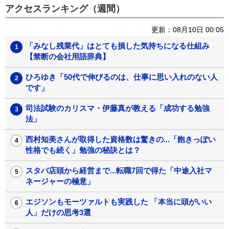
不動産王なのに「普段着は
もはや米ドルは覇権通貨で
ジャージ、移動は自転
はない...世界経済を揺るがす
車」 本物のお金持ちが持
「新通貨」の可能性
つ特徴
Recommended by
アクセスランキング（週間）
更新：08月10日 00:05
「みなし残業代」はとても損した気持ちになる仕組み
【禁断の会社用語辞典】
ひろゆき「50代で伸びるのは、仕事に思い入れのない人
です」
司法試験のカリスマ・伊藤真が教える「成功する勉強
法」