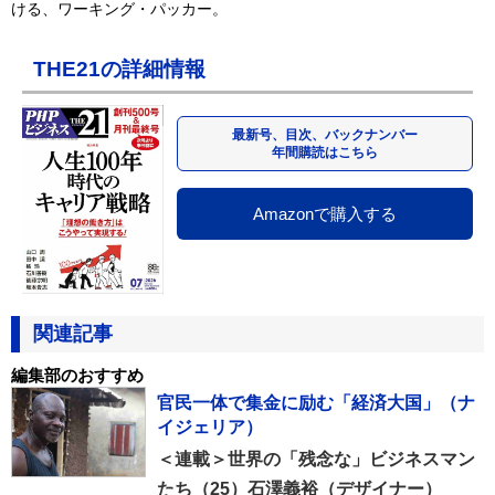
プロフィール
石澤義裕
（いしざわ・よしひろ）
デザイナー
1965年、北海道旭川市生まれ。札幌で育ち、東京
で大人になる。新宿にてデザイナーとして活動
後、2005年4月より夫婦で世界一周中。生活費を稼ぎながら旅を続
ける、ワーキング・パッカー。
THE21の詳細情報
最新号、目次、バックナンバー
年間購読はこちら
Amazonで購入する