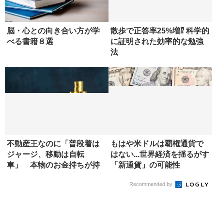
THE21オンライン
車の中でもネット動画を大
画面で！ 「つながる」ナビ
ストラーダが大進化
脳・心との向き合い方が学
散歩で正答率25%増⁉ 科学的
べる書籍８選
に証明された効率的な勉強
法