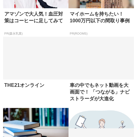
【当選】金運が上がる直前
睡眠6時間未満は「肥満の入
に起こるサイン
り口」？ かくれ肥満を脱す
るための習慣
PR(合同会社デジタルファーム )
アマゾンで大人気！血圧対
マイホームを持ちたい！
策はコーヒーに足してみて
1000万円以下の間取り事例
PR(森永乳業)
PR(ROOMS)