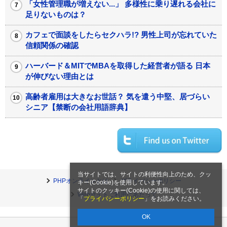
西村知美さんが取得した資格数は驚きの...「飽きっぽい
性格でも続く」勉強の秘訣とは？
スタバ店頭から経営まで...転職7回で得た「中途入社マ
ネージャーの極意」
エジソンもモーツァルトも実践した 「本当に頭がいい
人」だけの思考3選
「女性管理職が増えない...」 多様性に乗り遅れる会社に
足りないものは？
カフェで面談をしたらセクハラ!? 男性上司が忘れていた
信頼関係の確認
ハーバード＆MITでMBAを取得した経営者が語る 日本
当サイトでは、サイトの利便性向上のため、クッ
が伸びない理由とは
キー(Cookie)を使用しています。
サイトのクッキー(Cookie)の使用に関しては、
高齢者雇用は大きなお世話？ 気を遣う中堅、居づらい
「
プライバシーポリシー
」をお読みください。
シニア【禁断の会社用語辞典】
OK