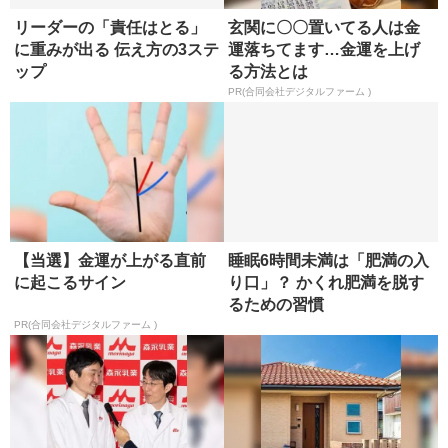
を買いなさい」貧乏が億万
に起こるサイン
長者に
PR(合同会社デジタルファーム )
PR(合同会社デジタルファーム )
リーダーの「責任はとる」
玄関に〇〇置いてる人は金
に重みが出る 伝え方の3ステ
運落ちてます…金運を上げ
ップ
る方法とは
PR(合同会社デジタルファーム )