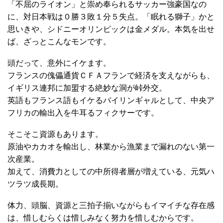
「不屈のライオン」と崇め奉られるサッカー強豪国なの
に、対日本戦は０勝３敗１分５失点。「眠れる獅子」かと
思いきや、シドニーオリンピックは金メダル。本気を出せ
ば、ざっとこんなモンです。
頭だって、意外にイケます。
フランスの傀儡通貨ＣＦＡフランで経済を支えながらも、
イギリス連邦に加盟する絶妙な洞が峠外交。
英語もフランス語もイケるバイリンギャルとして、中央ア
フリカの輸出入を牛耳るフィクサーです。
そこそこ資源もあります。
原油やカカオを輸出し、林業から漁業まで漏れのない第一
次産業。
加えて、消費力としての中所得者層が増えている、元気ハ
ツラツ成長期。
体力、頭脳、資源と三拍子揃いながらもイマイチな存在感
は、惜しむらくは惜しみなく努力を惜しむからです。