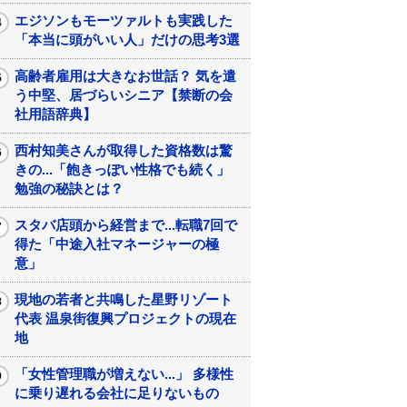
エジソンもモーツァルトも実践した
「本当に頭がいい人」だけの思考3選
高齢者雇用は大きなお世話？ 気を遣
う中堅、居づらいシニア【禁断の会
社用語辞典】
西村知美さんが取得した資格数は驚
きの...「飽きっぽい性格でも続く」
勉強の秘訣とは？
スタバ店頭から経営まで...転職7回で
得た「中途入社マネージャーの極
意」
現地の若者と共鳴した星野リゾート
代表 温泉街復興プロジェクトの現在
地
「女性管理職が増えない...」 多様性
に乗り遅れる会社に足りないもの