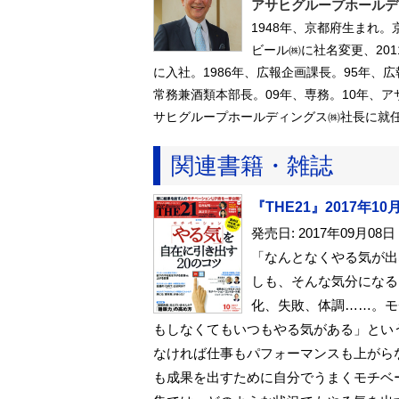
アサヒグループホールデ
1948年、京都府生まれ
ビール㈱に社名変更、20
に入社。1986年、広報企画課長。95年、広
常務兼酒類本部長。09年、専務。10年、
サヒグループホールディングス㈱社長に就任
関連書籍・雑誌
『THE21』2017年10
発売日: 2017年09月08日
「なんとなくやる気が出
しも、そんな気分になる
化、失敗、体調……。モ
もしなくてもいつもやる気がある」とい
なければ仕事もパフォーマンスも上がら
も成果を出すために自分でうまくモチベ