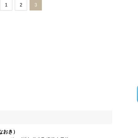
1
2
3
なおき）