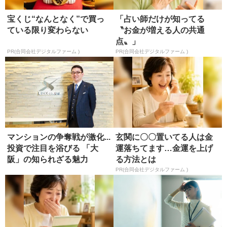
宝くじ“なんとなく”で買っ
「占い師だけが知ってる
ている限り変わらない
〝お金が増える人の共通
点〟」
PR(合同会社デジタルファーム )
PR(合同会社デジタルファーム )
マンションの争奪戦が激化...
玄関に〇〇置いてる人は金
投資で注目を浴びる 「大
運落ちてます…金運を上げ
阪」の知られざる魅力
る方法とは
PR(合同会社デジタルファーム )