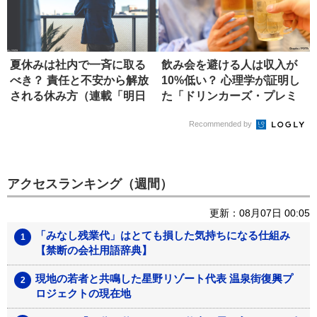
夏休みは社内で一斉に取る
飲み会を避ける人は収入が
べき？ 責任と不安から解放
10%低い？ 心理学が証明し
される休み方（連載「明日
た「ドリンカーズ・プレミ
から使...
アム...
Recommended by
アクセスランキング（週間）
更新：08月07日 00:05
「みなし残業代」はとても損した気持ちになる仕組み
【禁断の会社用語辞典】
現地の若者と共鳴した星野リゾート代表 温泉街復興プ
ロジェクトの現在地