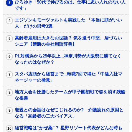
ひろゆき「50代で伸びるのは、仕事に思い入れのない人
です」
エジソンもモーツァルトも実践した 「本当に頭がいい
人」だけの思考3選
高齢者雇用は大きなお世話？ 気を遣う中堅、居づらい
シニア【禁断の会社用語辞典】
PL対横浜から25年以上...神奈川勢が大阪勢に勝てなく
なったのはなぜか？
スタバ店頭から経営まで...転職7回で得た「中途入社マ
ネージャーの極意」
地方大会を圧勝したチームが甲子園初戦で姿を消す残酷
な根拠
老親との会話はなぜこじれるのか? 介護疲れの原因と
なる「高齢者の二大バイアス」
経営戦略は“かぜ薬”？ 星野リゾート代表がどんな時も