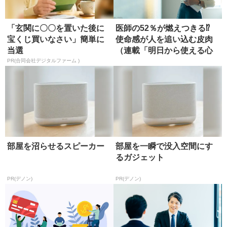
「玄関に〇〇を置いた後に
医師の52％が燃えつきる⁉
宝くじ買いなさい」簡単に
使命感が人を追い込む皮肉
当選
（連載「明日から使える心
理...
PR(合同会社デジタルファーム )
部屋を沼らせるスピーカー
部屋を一瞬で没入空間にす
るガジェット
PR(デノン)
PR(デノン)