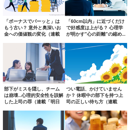
「ボーナスでパーッと」は
「60cm以内」に近づくだけ
もう古い？ 意外と奥深いお
で好感度は上がる？ 心理学
金への価値観の変化（連載
が明かす"心の距離"の縮め...
「明日...
部下がミスを隠し、チーム
つい電話、かけていません
は崩壊...心理的安全性を誤解
か？ 休暇中の部下を持つ上
した上司の罪（連載「明日
司の正しい待ち方（連載
か...
「明日か...