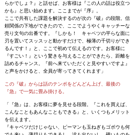
らかでしょ？』と話せば、お客様は『この人の話は役立つ
かも』と思い始めます。ここまでが『序』。
ここで共有した課題を解決するのが次の『破』の段階。信
頼関係の下地ができたので、ここでようやくキャッチーな
売り文句の出番です。『しかも！ キャベツの平らな面に
刃を置いてスッスッと動かすだけで、極薄の千切りができ
るんです！』と、ここで初めて伝えるのです。お客様に
『すごい！』という驚きを与えることができたら、距離を
詰めるチャンス。『前へ来ていただくと見やすいですよ』
と声をかけると、全員が寄ってきてくれます」
この『破』からは話のテンポをどんどん上げ、最後の
『急』で一気に畳み掛ける。
「『急』は、お客様に夢を見せる段階。『これを買えば、
こんなこともあんなこともできる』と、いくつもメリット
を伝えます。
『キャベツだけじゃない、ピーマンも玉ねぎもゴボウも何
でも来い。薄切りもできるし、涙も出ないし、硬いものを