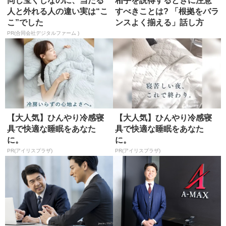
同じ宝くじなのに、当たる
相手を説得するときに注意
人と外れる人の違い実は“こ
すべきことは? 「根拠をバラ
こ”でした
ンスよく揃える」話し方
PR(合同会社デジタルファーム )
【大人気】ひんやり冷感寝
【大人気】ひんやり冷感寝
具で快適な睡眠をあなた
具で快適な睡眠をあなた
に。
に。
PR(アイリスプラザ)
PR(アイリスプラザ)