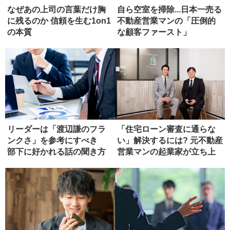
なぜあの上司の言葉だけ胸
自ら空室を掃除...日本一売る
に残るのか 信頼を生む1on1
不動産営業マンの「圧倒的
の本質
な顧客ファースト」
リーダーは「渡辺謙のフラ
「住宅ローン審査に通らな
ンクさ」を参考にすべき
い」解決するには? 元不動産
部下に好かれる話の聞き方
営業マンの起業家が立ち上
げた...