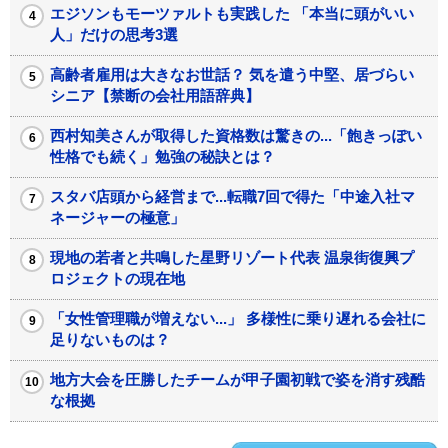
エジソンもモーツァルトも実践した 「本当に頭がいい
人」だけの思考3選
高齢者雇用は大きなお世話？ 気を遣う中堅、居づらい
シニア【禁断の会社用語辞典】
西村知美さんが取得した資格数は驚きの...「飽きっぽい
性格でも続く」勉強の秘訣とは？
スタバ店頭から経営まで...転職7回で得た「中途入社マ
ネージャーの極意」
現地の若者と共鳴した星野リゾート代表 温泉街復興プ
ロジェクトの現在地
「女性管理職が増えない...」 多様性に乗り遅れる会社に
足りないものは？
地方大会を圧勝したチームが甲子園初戦で姿を消す残酷
な根拠