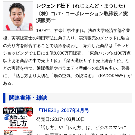
レジェンド松下
（れじぇんど・まつした）
〔株〕コパ・コーポレーション取締役／実
演販売士
1979年、神奈川県生まれ。法政大学経済学部卒業
後、実演販売士の和田守弘に弟子入り。実演販売のメソッドに独自
の売り方を融合することで頭角を現わし、紹介した商品は「テレビ
ショッピングで１日に１億8,000万円販売」「東急ハンズの100万点
以上ある商品の中で売上１位」「楽天通販サイト売上総合１位」な
どの実績を持つ。通販番組やバラエティ番組への出演も多い。著書
に、『話し方より大切な「場の空気」の説得術』（KADOKAWA）が
ある。
関連書籍・雑誌
『THE21』2017年4月号
発売日: 2017年03月10日
「話し方」や「伝え方」は、ビジネスマンに