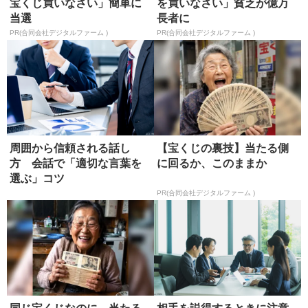
宝くじ買いなさい」簡単に
を買いなさい」貧乏が億万
当選
長者に
PR(合同会社デジタルファーム )
PR(合同会社デジタルファーム )
周囲から信頼される話し
【宝くじの裏技】当たる側
方 会話で「適切な言葉を
に回るか、このままか
選ぶ」コツ
PR(合同会社デジタルファーム )