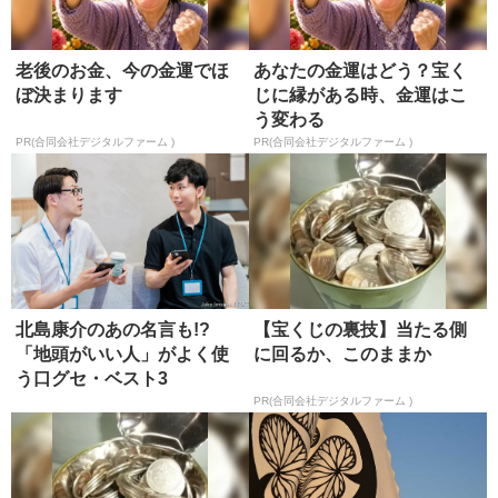
老後のお金、今の金運でほ
あなたの金運はどう？宝く
ぼ決まります
じに縁がある時、金運はこ
う変わる
PR(合同会社デジタルファーム )
PR(合同会社デジタルファーム )
北島康介のあの名言も!?
【宝くじの裏技】当たる側
「地頭がいい人」がよく使
に回るか、このままか
う口グセ・ベスト3
PR(合同会社デジタルファーム )