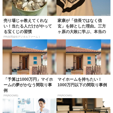
売り場じゃ教えてくれな
家康が「信長ではなく信
い！当たる人だけがやって
玄」を師とした理由。三方
る宝くじの習慣
ヶ原の大敗に学ぶ、本当の
師の選び方
PR(合同会社デジタルファーム )
「予算は1000万円」マイホ
マイホームを持ちたい！
ームの夢がかなう間取り事
1000万円以下の間取り事例
例
PR(ROOMS)
PR(ROOMS)