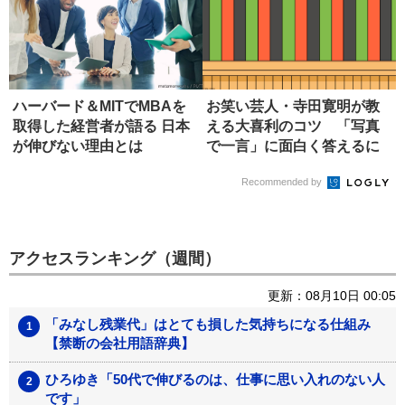
ハーバード＆MITでMBAを
お笑い芸人・寺田寛明が教
取得した経営者が語る 日本
える大喜利のコツ 「写真
が伸びない理由とは
で一言」に面白く答えるに
は?
Recommended by
アクセスランキング（週間）
更新：08月10日 00:05
「みなし残業代」はとても損した気持ちになる仕組み
【禁断の会社用語辞典】
ひろゆき「50代で伸びるのは、仕事に思い入れのない人
です」