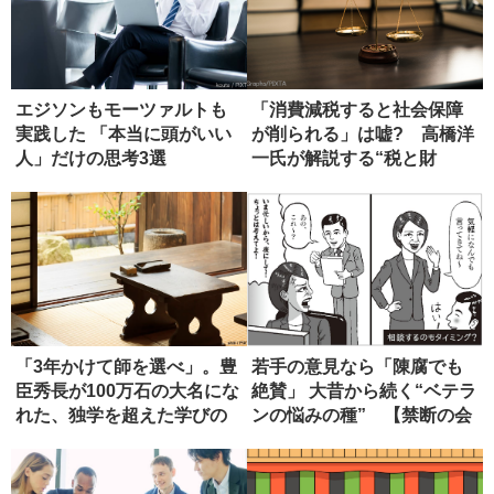
エジソンもモーツァルトも
「消費減税すると社会保障
実践した 「本当に頭がいい
が削られる」は嘘? 高橋洋
人」だけの思考3選
一氏が解説する“税と財
源”の真...
「3年かけて師を選べ」。豊
若手の意見なら「陳腐でも
臣秀長が100万石の大名にな
絶賛」 大昔から続く“ベテラ
れた、独学を超えた学びの
ンの悩みの種” 【禁断の会
正...
社...