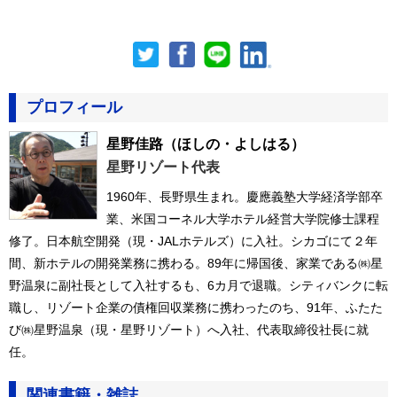
プロフィール
星野佳路
（ほしの・よしはる）
星野リゾート代表
1960年、長野県生まれ。慶應義塾大学経済学部卒
業、米国コーネル大学ホテル経営大学院修士課程
修了。日本航空開発（現・JALホテルズ）に入社。シカゴにて２年
間、新ホテルの開発業務に携わる。89年に帰国後、家業である㈱星
野温泉に副社長として入社するも、6カ月で退職。シティバンクに転
職し、リゾート企業の債権回収業務に携わったのち、91年、ふたた
び㈱星野温泉（現・星野リゾート）へ入社、代表取締役社長に就
任。
関連書籍・雑誌