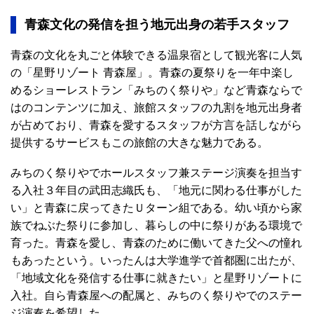
青森文化の発信を担う地元出身の若手スタッフ
青森の文化を丸ごと体験できる温泉宿として観光客に人気
の「星野リゾート 青森屋」。青森の夏祭りを一年中楽し
めるショーレストラン「みちのく祭りや」など青森ならで
はのコンテンツに加え、旅館スタッフの九割を地元出身者
が占めており、青森を愛するスタッフが方言を話しながら
提供するサービスもこの旅館の大きな魅力である。
みちのく祭りやでホールスタッフ兼ステージ演奏を担当す
る入社３年目の武田志織氏も、「地元に関わる仕事がした
い」と青森に戻ってきたＵターン組である。幼い頃から家
族でねぶた祭りに参加し、暮らしの中に祭りがある環境で
育った。青森を愛し、青森のために働いてきた父への憧れ
もあったという。いったんは大学進学で首都圏に出たが、
「地域文化を発信する仕事に就きたい」と星野リゾートに
入社。自ら青森屋への配属と、みちのく祭りやでのステー
ジ演奏を希望した。