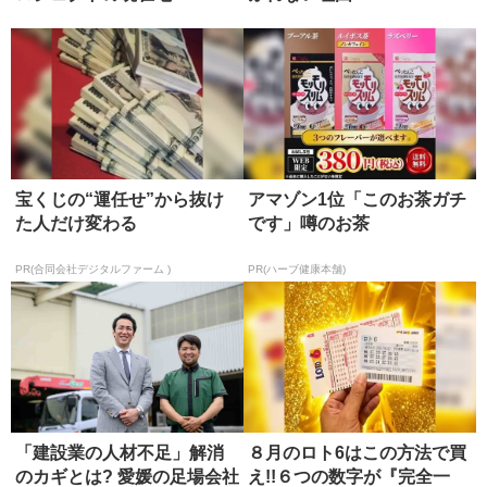
宝くじの“運任せ”から抜け
アマゾン1位「このお茶ガチ
た人だけ変わる
です」噂のお茶
PR(合同会社デジタルファーム )
PR(ハーブ健康本舗)
「建設業の人材不足」解消
８月のロト6はこの方法で買
のカギとは? 愛媛の足場会社
え!!６つの数字が『完全一