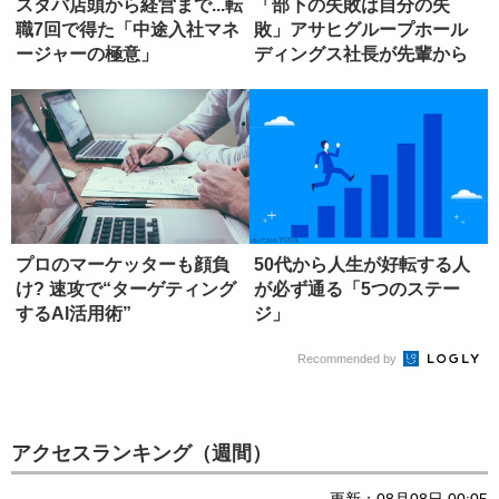
スタバ店頭から経営まで...転
「部下の失敗は自分の失
職7回で得た「中途入社マネ
敗」アサヒグループホール
ージャーの極意」
ディングス社長が先輩から
学んだ、リ...
プロのマーケッターも顔負
50代から人生が好転する人
け? 速攻で“ターゲティング
が必ず通る「5つのステー
するAI活用術”
ジ」
Recommended by
アクセスランキング（週間）
更新：08月08日 00:05