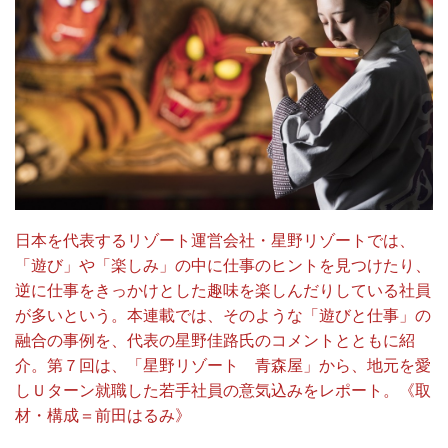
日本を代表するリゾート運営会社・星野リゾートでは、
「遊び」や「楽しみ」の中に仕事のヒントを見つけたり、
逆に仕事をきっかけとした趣味を楽しんだりしている社員
が多いという。本連載では、そのような「遊びと仕事」の
融合の事例を、代表の星野佳路氏のコメントとともに紹
介。第７回は、「星野リゾート 青森屋」から、地元を愛
しＵターン就職した若手社員の意気込みをレポート。《取
材・構成＝前田はるみ》