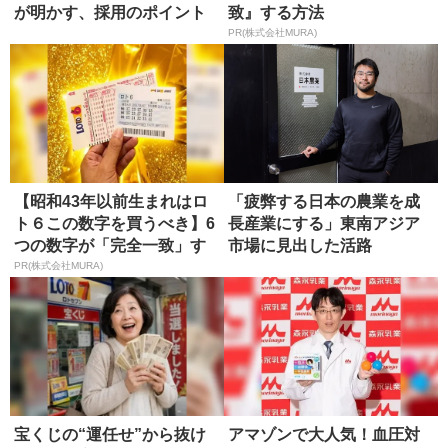
が明かす、採用のポイント
致』する方法
PR(株式会社MURA)
【昭和43年以前生まれはロ
「疲弊する日本の農業を成
ト６この数字を買うべき】6
長産業にする」東南アジア
つの数字が「完全一致」す
市場に見出した活路
る方...
PR(株式会社MURA)
宝くじの“運任せ”から抜け
アマゾンで大人気！血圧対