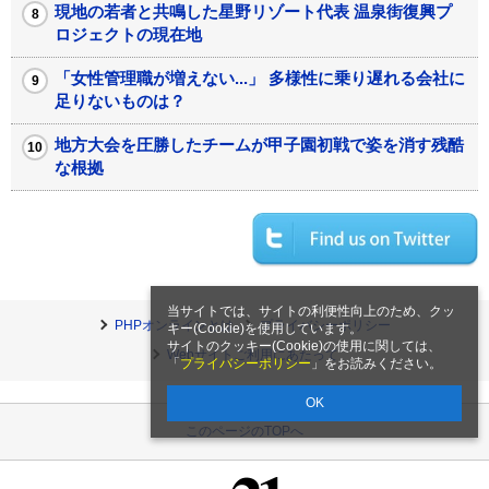
現地の若者と共鳴した星野リゾート代表 温泉街復興プ
ロジェクトの現在地
「女性管理職が増えない...」 多様性に乗り遅れる会社に
足りないものは？
地方大会を圧勝したチームが甲子園初戦で姿を消す残酷
な根拠
当サイトでは、サイトの利便性向上のため、クッ
PHPオンラインとは
プライバシーポリシー
キー(Cookie)を使用しています。
サイトのクッキー(Cookie)の使用に関しては、
Webサイトご利用にあたって
「
プライバシーポリシー
」をお読みください。
OK
このページのTOPへ