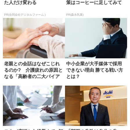
た人だけ変わる
策はコーヒーに足してみて
PR(合同会社デジタルファーム )
PR(森永乳業)
老親との会話はなぜこじれ
中小企業が大手媒体で採用
るのか? 介護疲れの原因と
できない理由 勝てる戦い方
なる「高齢者の二大バイア
とは？
ス」