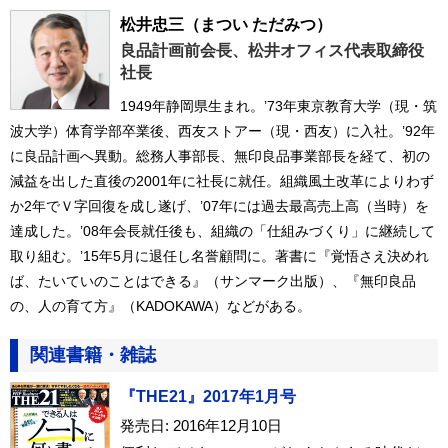
松井忠三
（まつい ただみつ）
良品計画前会長、松井オフィス代表取締役
社長
1949年静岡県生まれ。’73年東京教育大学（現・筑
波大学）体育学部卒業後、西友ストアー（現・西友）に入社。’92年
に良品計画へ異動。総務人事部長、無印良品事業部長を経て、初の
減益を出した直後の2001年に社長に就任。組織風土改革によりわず
か2年でＶ字回復を成し遂げ、’07年には過去最高売上高（当時）を
達成した。’08年会長就任後も、組織の「仕組みづくり」に継続して
取り組む。’15年5月に退任し名誉顧問に。著書に『覚悟さえ決めれ
ば、たいていのことはできる』（サンマーク出版）、『無印良品
の、人の育て方』（KADOKAWA）などがある。
関連書籍・雑誌
『THE21』2017年1月号
発売日: 2016年12月10日