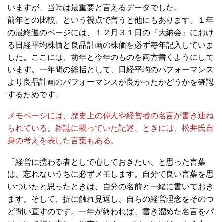
いますが、当時は最重要と言えるデータでした。
前年との比較、という視点で言うと他にもあります。１年
の最終週のページには、１２月３１日の『大納会』におけ
る日経平均株価と良品計画の株価を必ず毎年記入していま
した。ここには、前年と今年のものを両方書くようにして
います。一年間の総括として、日経平均のパフォーマンス
より良品計画のパフォーマンスが良かったかどうかを確認
するためです」
メモページには、歴史上の偉人や経営者の名言が書き連ね
られている。雑誌に載っていた記述、ときには、松井氏自
身の考えを表した言葉もある。
「経営に携わる者として心しておきたい、と思った言葉
は、忘れないうちに必ずメモします。自分で良い言葉を思
いついたと思ったときは、自分の名前と一緒に書いておき
ます。そして、折に触れ見返し、自らの経営理念をそのつ
ど問い直すのです。一年が終われば、書き溜めた名言をパ