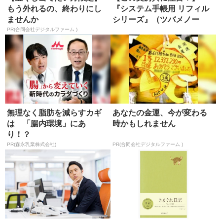
もう外れるの、終わりにし
『システム手帳用 リフィル
ませんか
シリーズ』（ツバメノー
ト）
PR(合同会社デジタルファーム )
無理なく脂肪を減らすカギ
あなたの金運、今が変わる
は 「腸内環境」にあ
時かもしれません
り！？
PR(森永乳業株式会社)
PR(合同会社デジタルファーム )