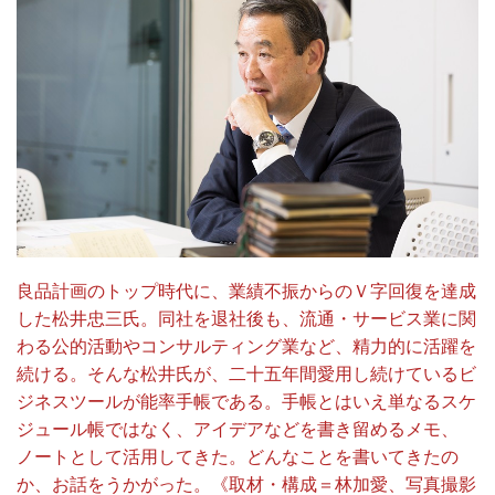
良品計画のトップ時代に、業績不振からのＶ字回復を達成
した松井忠三氏。同社を退社後も、流通・サービス業に関
わる公的活動やコンサルティング業など、精力的に活躍を
続ける。そんな松井氏が、二十五年間愛用し続けているビ
ジネスツールが能率手帳である。手帳とはいえ単なるスケ
ジュール帳ではなく、アイデアなどを書き留めるメモ、
ノートとして活用してきた。どんなことを書いてきたの
か、お話をうかがった。《取材・構成＝林加愛、写真撮影