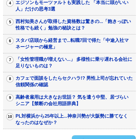
エジソンもモーツァルトも実践した 「本当に頭がいい
人」だけの思考3選
西村知美さんが取得した資格数は驚きの...「飽きっぽい
性格でも続く」勉強の秘訣とは？
スタバ店頭から経営まで...転職7回で得た「中途入社マ
ネージャーの極意」
「女性管理職が増えない...」 多様性に乗り遅れる会社に
足りないものは？
カフェで面談をしたらセクハラ!? 男性上司が忘れていた
信頼関係の確認
高齢者雇用は大きなお世話？ 気を遣う中堅、居づらい
シニア【禁断の会社用語辞典】
PL対横浜から25年以上...神奈川勢が大阪勢に勝てなく
なったのはなぜか？