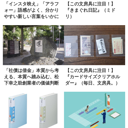
「インスタ映え」「アラフ
【この文房具に注目！】
ォー」語感がよく、分かり
『きまぐれ日記』（ミド
やすい新しい言葉をいかに
リ）
生み出す...
「社債は借金」本質から考
【この文房具に注目！】
える、本質へ踏み込む、松
『カードサイズクリアホル
下幸之助創業者の価値判断
ダー』（毎日、文房具。）
力を思い...