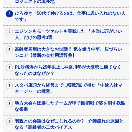
ロジェクトの現在地
ひろゆき「50代で伸びるのは、仕事に思い入れのない人
です」
エジソンもモーツァルトも実践した 「本当に頭がいい
人」だけの思考3選
高齢者雇用は大きなお世話？ 気を遣う中堅、居づらい
シニア【禁断の会社用語辞典】
PL対横浜から25年以上...神奈川勢が大阪勢に勝てなく
なったのはなぜか？
スタバ店頭から経営まで...転職7回で得た「中途入社マ
ネージャーの極意」
地方大会を圧勝したチームが甲子園初戦で姿を消す残酷
な根拠
老親との会話はなぜこじれるのか? 介護疲れの原因と
なる「高齢者の二大バイアス」