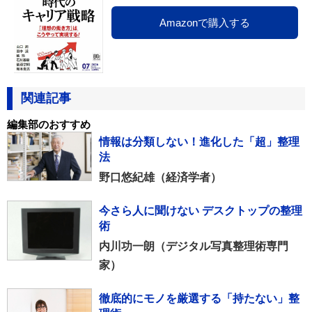
Amazonで購入する
関連記事
編集部のおすすめ
情報は分類しない！進化した「超」整理
法
野口悠紀雄（経済学者）
今さら人に聞けない デスクトップの整理
術
内川功一朗（デジタル写真整理術専門
家）
徹底的にモノを厳選する「持たない」整