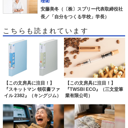
理術
安藤美冬（〔株〕スプリー代表取締役社
長／「自分をつくる学校」学長）
こちらも読まれています
【この文房具に注目！】
【この文房具に注目！】
『スキットマン 領収書ファ
『TWSBI ECO』（三文堂筆
イル 2382』（キングジム）
業有限公司）