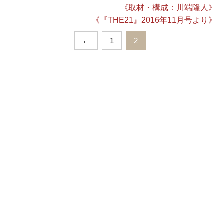
《取材・構成：川端隆人》
《『THE21』2016年11月号より》
←
1
2