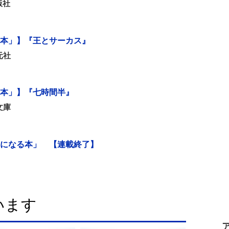
版社
本」】『王とサーカス』
元社
本」】『七時間半』
文庫
になる本」 【連載終了】
います