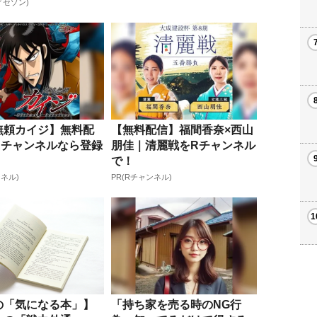
ィセゾン)
無頼カイジ】無料配
【無料配信】福間香奈×西山
Rチャンネルなら登録
朋佳｜清麗戦をRチャンネル
で！
ンネル)
PR(Rチャンネル)
の「気になる本」】
「持ち家を売る時のNG行