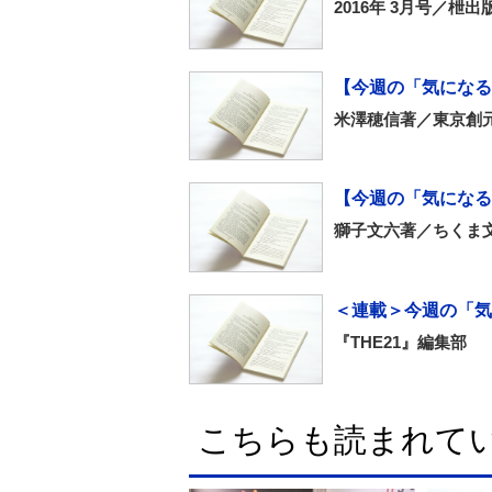
2016年 3月号／枻出
【今週の「気になる
米澤穂信著／東京創
【今週の「気になる
獅子文六著／ちくま
＜連載＞今週の「気
『THE21』編集部
こちらも読まれて