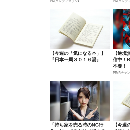
PR(クレディセゾン)
PR(クレデ
【今週の「気になる本」】
【逆境
『日本一周３０１６湯』
信中！
不要！
PR(Rチャ
「持ち家を売る時のNG行
【今週