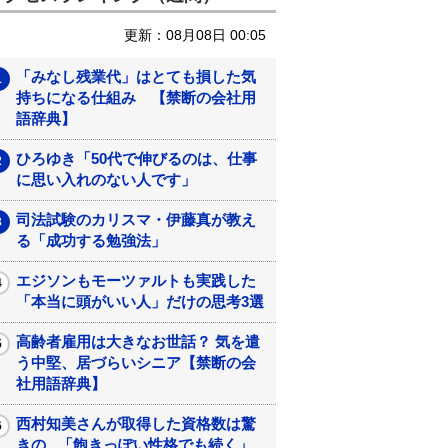
更新：08月08日 00:05
「みなし残業代」はとても損した気
持ちになる仕組み 【禁断の会社用
語辞典】
ひろゆき「50代で伸びるのは、仕事
に思い入れのない人です」
司法試験のカリスマ・伊藤真が教え
る「成功する勉強法」
エジソンもモーツァルトも実践した
「本当に頭がいい人」だけの思考3選
高齢者雇用は大きなお世話？ 気を遣
う中堅、居づらいシニア【禁断の会
社用語辞典】
西村知美さんが取得した資格数は驚
きの...「飽きっぽい性格でも続く」