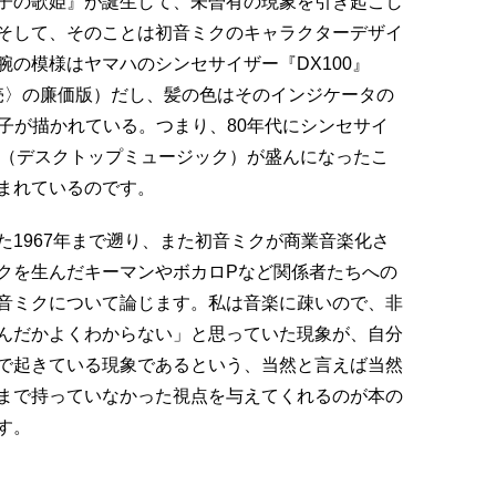
子の歌姫』が誕生して、未曽有の現象を引き起こし
そして、そのことは初音ミクのキャラクターデザイ
の模様はヤマハのシンセサイザー『DX100』
年発売〉の廉価版）だし、髪の色はそのインジケータの
端子が描かれている。つまり、80年代にシンセサイ
M（デスクトップミュージック）が盛んになったこ
まれているのです。
1967年まで遡り、また初音ミクが商業音楽化さ
クを生んだキーマンやボカロPなど関係者たちへの
音ミクについて論じます。私は音楽に疎いので、非
んだかよくわからない」と思っていた現象が、自分
で起きている現象であるという、当然と言えば当然
まで持っていなかった視点を与えてくれるのが本の
す。