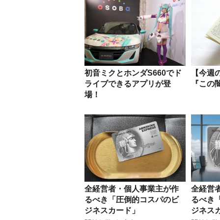
初音ミクとホンダS660でド
【今週
ライブできるアプリが登
『この
場！
全経営者・個人事業主が作
全経営
るべき「圧倒的コスパのビ
るべき
ジネスカード」
ジネス