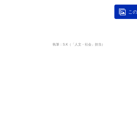
この
執筆：S.K（「人文・社会」担当）