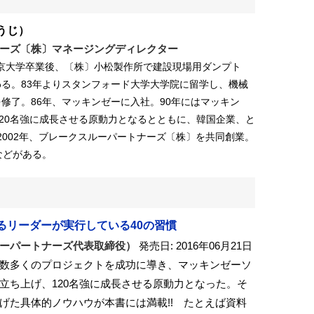
うじ）
ーズ〔株〕マネージングディレクター
、東京大学卒業後、〔株〕小松製作所で建設現場用ダンプト
る。83年よりスタンフォード大学大学院に留学し、機械
修了。86年、マッキンゼーに入社。90年にはマッキン
20名強に成長させる原動力となるとともに、韓国企業、と
2002年、ブレークスルーパートナーズ〔株〕を共同創業。
などがある。
るリーダーが実行している40の習慣
ーパートナーズ代表取締役）
発売日: 2016年06月21日
数多くのプロジェクトを成功に導き、マッキンゼーソ
立ち上げ、120名強に成長させる原動力となった。そ
げた具体的ノウハウが本書には満載!! たとえば資料