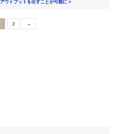
アウトプットを出すことが可能に >
1
2
→