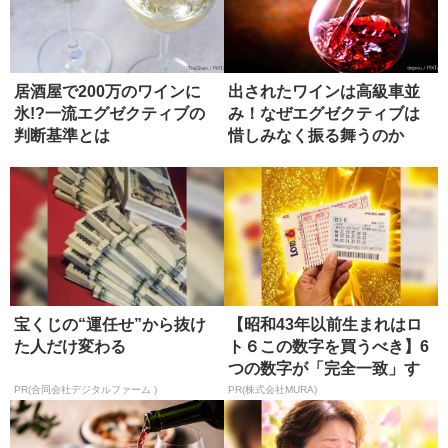
居酒屋で200万のワインに
出されたワインは高級車並
氷!?一流エグゼクティブの
み！なぜエグゼクティブは
判断基準とは
惜しみなく振る舞うのか
宝くじの“運任せ”から抜け
【昭和43年以前生まれはロ
た人だけ変わる
ト６この数字を買うべき】6
つの数字が「完全一致」す
る方...
PR(合同会社デジタルファーム )
PR(株式会社MURA)