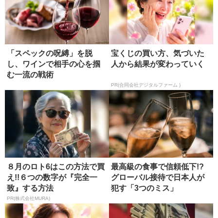
「スペックの呪縛」を脱
宝くじの買い方、気づいた
し、ワインで相手の心を掴
人から結果が変わっていく
む一流の戦術
PR(合同会社デジタルファーム )
８月のロト6はこの方法で買
最高級の食事で信頼低下!?
え!!６つの数字が『完全一
グローバル接待で日本人が
致』する方法
犯す「3つのミス」
PR(株式会社MURA)