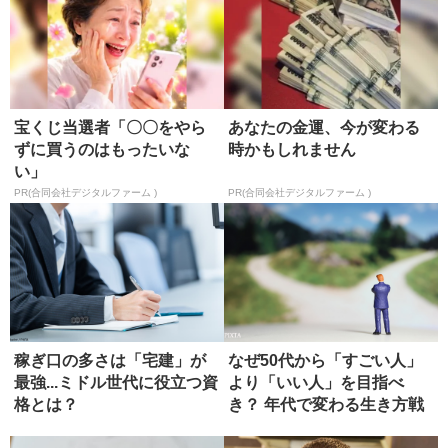
宝くじ当選者「〇〇をやら
あなたの金運、今が変わる
ずに買うのはもったいな
時かもしれません
い」
PR(合同会社デジタルファーム )
PR(合同会社デジタルファーム )
稼ぎ口の多さは「宅建」が
なぜ50代から「すごい人」
最強...ミドル世代に役立つ資
より「いい人」を目指べ
格とは？
き？ 年代で変わる生き方戦
略