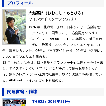
プロフィール
大越基裕
（おおこし・もとひろ）
ワインテイスター／ソムリエ
1976 年、北海道生まれ。日本ソムリエ協会認定シ
ニアソムリエ。国際ソムリエ協会認定ソムリエ
ディプロマ。1999年、ワインの奥深さに魅了され
て渡仏。帰国後、2000 年にソムリエとなる。01
年、銀座レカン入社。06年より再度渡仏した後、09 年より銀座レカ
ンのシェフソムリエを務める。
13 年、独立。現在は、日本各地とフランスを中心に世界中を行き来
し、テイスティングやペアリングなどを通して情報収集をしなが
ら、数々のレストランや企業で活躍中。ワインの魅力を発信してい
る。All About「ワイン」ガイドも務める。
関連書籍・雑誌
『THE21』2016年3月号