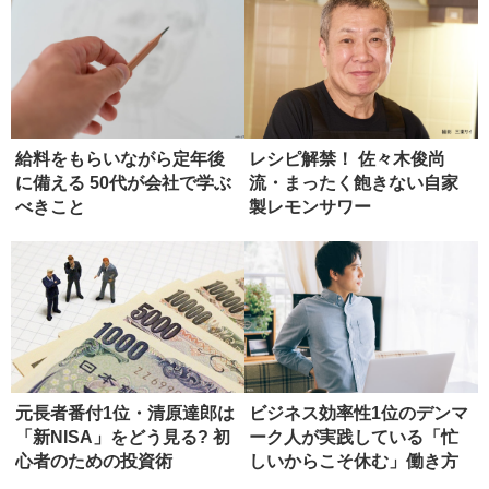
給料をもらいながら定年後
レシピ解禁！ 佐々木俊尚
に備える 50代が会社で学ぶ
流・まったく飽きない自家
べきこと
製レモンサワー
元長者番付1位・清原達郎は
ビジネス効率性1位のデンマ
「新NISA」をどう見る? 初
ーク人が実践している「忙
心者のための投資術
しいからこそ休む」働き方