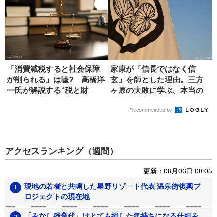
「消費減税すると社会保障
家康が「信長ではなく信
が削られる」は嘘? 高橋洋
玄」を師とした理由。三方
一氏が解説する“税と財
ヶ原の大敗に学ぶ、本当の
源”の真...
師の選び方
Recommended by
アクセスランキング（週間）
更新：08月06日 00:05
現地の若者と共鳴した星野リゾート代表 温泉街復興プ
ロジェクトの現在地
「みなし残業代」はとても損した気持ちになる仕組み