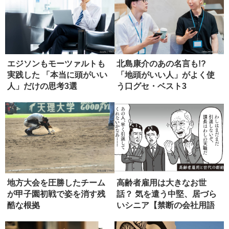
エジソンもモーツァルトも
北島康介のあの名言も!?
実践した 「本当に頭がいい
「地頭がいい人」がよく使
人」だけの思考3選
う口グセ・ベスト3
地方大会を圧勝したチーム
高齢者雇用は大きなお世
が甲子園初戦で姿を消す残
話？ 気を遣う中堅、居づら
酷な根拠
いシニア【禁断の会社用語
辞典】