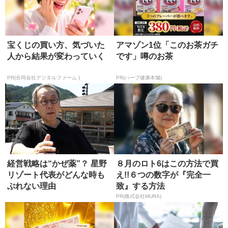
宝くじの買い方、気づいた
アマゾン1位「このお茶ガチ
人から結果が変わっていく
です」噂のお茶
PR(合同会社デジタルファーム )
PR(ハーブ健康本舗)
経営戦略は“かぜ薬”？ 星野
８月のロト6はこの方法で買
リゾート代表がどんな時も
え!!６つの数字が『完全一
ぶれない理由
致』する方法
PR(株式会社MURA)