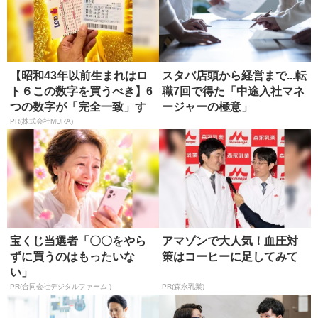
【昭和43年以前生まれはロ
スタバ店頭から経営まで...転
ト６この数字を買うべき】6
職7回で得た「中途入社マネ
つの数字が「完全一致」す
ージャーの極意」
る方...
PR(株式会社MURA)
宝くじ当選者「〇〇をやら
アマゾンで大人気！血圧対
ずに買うのはもったいな
策はコーヒーに足してみて
い」
PR(合同会社デジタルファーム )
PR(森永乳業)