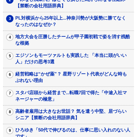
【禁断の会社用語辞典】
PL対横浜から25年以上...神奈川勢が大阪勢に勝てなく
なったのはなぜか？
地方大会を圧勝したチームが甲子園初戦で姿を消す残酷
な根拠
エジソンもモーツァルトも実践した 「本当に頭がいい
人」だけの思考3選
経営戦略は“かぜ薬”？ 星野リゾート代表がどんな時も
ぶれない理由
スタバ店頭から経営まで...転職7回で得た「中途入社マ
ネージャーの極意」
高齢者雇用は大きなお世話？ 気を遣う中堅、居づらい
シニア【禁断の会社用語辞典】
ひろゆき「50代で伸びるのは、仕事に思い入れのない人
です」