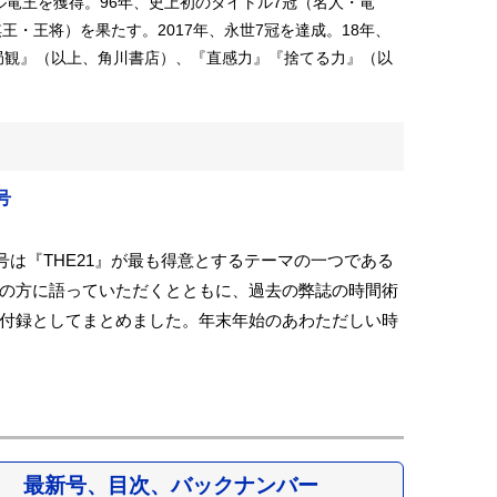
トル竜王を獲得。96年、史上初のタイトル7冠（名人・竜
王・王将）を果たす。2017年、永世7冠を達成。18年、
局観』（以上、角川書店）、『直感力』『捨てる力』（以
号
今号は『THE21』が最も得意とするテーマの一つである
の方に語っていただくとともに、過去の弊誌の時間術
付録としてまとめました。年末年始のあわただしい時
最新号、目次、バックナンバー