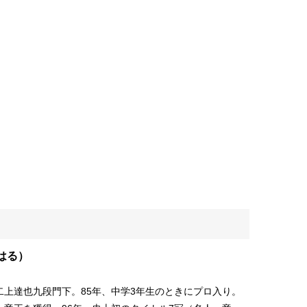
はる）
。二上達也九段門下。85年、中学3年生のときにプロ入り。