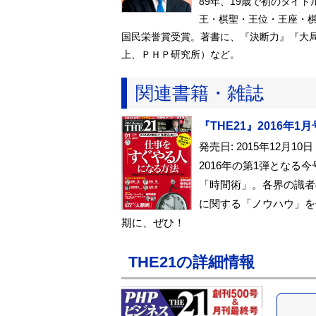
89年、19歳で初のタイ
王・棋聖・王位・王座・棋
国民栄誉賞受賞。著書に、『決断力』『大
上、ＰＨＰ研究所）など。
関連書籍・雑誌
『THE21』2016年1月
発売日: 2015年12月10日
2016年の第1弾となる
「時間術」。各界の識者
に関する「ノウハウ」を
期に、ぜひ！
THE21の詳細情報