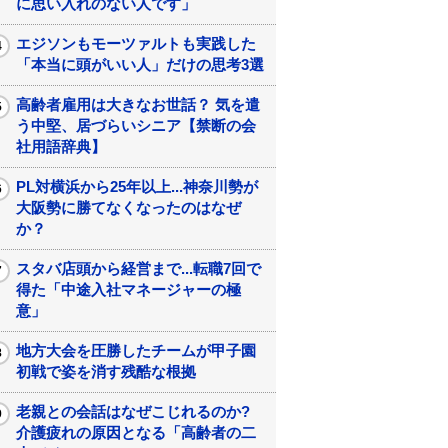
に思い入れのない人です」
エジソンもモーツァルトも実践した
「本当に頭がいい人」だけの思考3選
高齢者雇用は大きなお世話？ 気を遣
う中堅、居づらいシニア【禁断の会
社用語辞典】
PL対横浜から25年以上...神奈川勢が
大阪勢に勝てなくなったのはなぜ
か？
スタバ店頭から経営まで...転職7回で
得た「中途入社マネージャーの極
意」
地方大会を圧勝したチームが甲子園
初戦で姿を消す残酷な根拠
老親との会話はなぜこじれるのか?
介護疲れの原因となる「高齢者の二