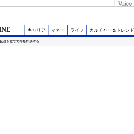
キャリア
マネー
ライフ
カルチャー＆トレン
、仮説を立てて即断即決する