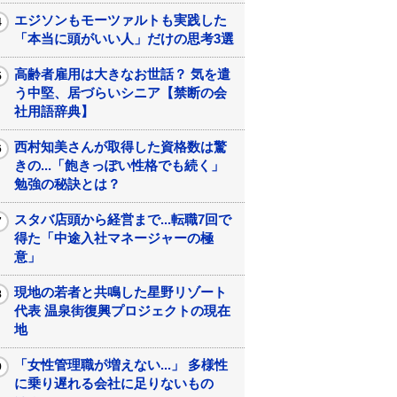
エジソンもモーツァルトも実践した
「本当に頭がいい人」だけの思考3選
高齢者雇用は大きなお世話？ 気を遣
う中堅、居づらいシニア【禁断の会
社用語辞典】
西村知美さんが取得した資格数は驚
きの...「飽きっぽい性格でも続く」
勉強の秘訣とは？
スタバ店頭から経営まで...転職7回で
得た「中途入社マネージャーの極
意」
現地の若者と共鳴した星野リゾート
代表 温泉街復興プロジェクトの現在
地
「女性管理職が増えない...」 多様性
に乗り遅れる会社に足りないもの