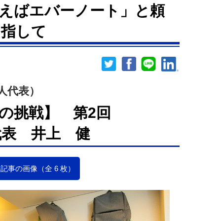
えばエバーノート」と頼
目指して
法人代表）
の挑戦】 第2回
人代表 井上 健
記事の画像（全 6 枚）