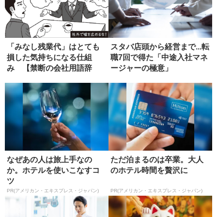
「みなし残業代」はとても
スタバ店頭から経営まで...転
損した気持ちになる仕組
職7回で得た「中途入社マネ
み 【禁断の会社用語辞
ージャーの極意」
典】
なぜあの人は旅上手なの
ただ泊まるのは卒業。大人
か。ホテルを使いこなすコ
のホテル時間を贅沢に
ツ
PR(アメリカン・エキスプレス・ジャパン)
PR(アメリカン・エキスプレス・ジャパン)