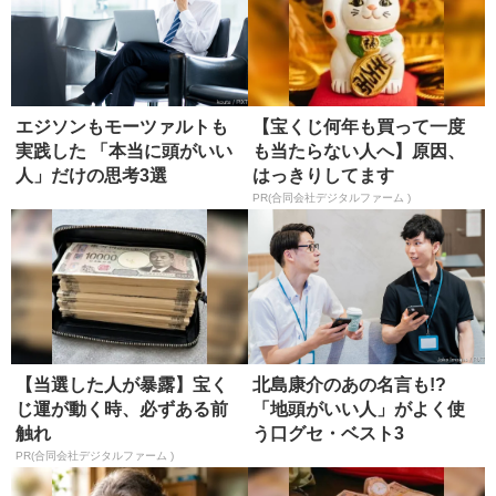
エジソンもモーツァルトも
【宝くじ何年も買って一度
実践した 「本当に頭がいい
も当たらない人へ】原因、
人」だけの思考3選
はっきりしてます
PR(合同会社デジタルファーム )
【当選した人が暴露】宝く
北島康介のあの名言も!?
じ運が動く時、必ずある前
「地頭がいい人」がよく使
触れ
う口グセ・ベスト3
PR(合同会社デジタルファーム )