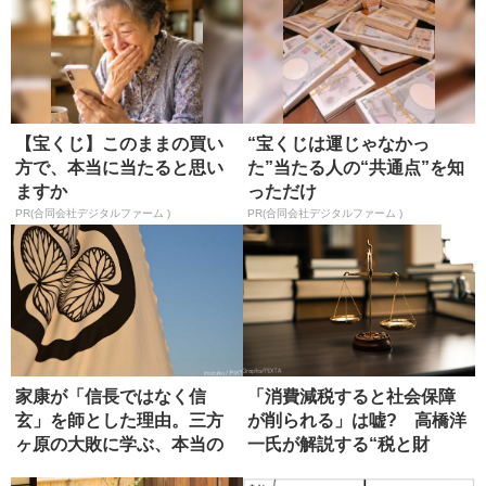
【宝くじ】このままの買い
“宝くじは運じゃなかっ
方で、本当に当たると思い
た”当たる人の“共通点”を知
ますか
っただけ
PR(合同会社デジタルファーム )
PR(合同会社デジタルファーム )
家康が「信長ではなく信
「消費減税すると社会保障
玄」を師とした理由。三方
が削られる」は嘘? 高橋洋
ヶ原の大敗に学ぶ、本当の
一氏が解説する“税と財
師の選び方
源”の真...