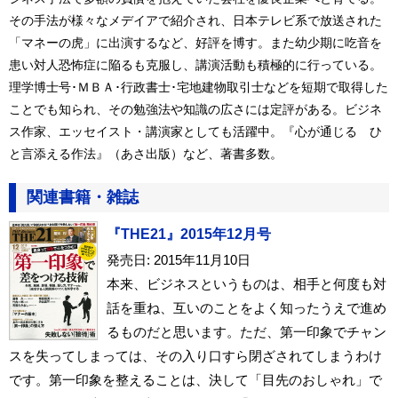
その手法が様々なメデイアで紹介され、日本テレビ系で放送された
「マネーの虎」に出演するなど、好評を博す。また幼少期に吃音を
患い対人恐怖症に陥るも克服し、講演活動も積極的に行っている。
理学博士号･ＭＢＡ･行政書士･宅地建物取引士などを短期で取得した
ことでも知られ、その勉強法や知識の広さには定評がある。ビジネ
ス作家、エッセイスト・講演家としても活躍中。『心が通じる ひ
と言添える作法』（あさ出版）など、著書多数。
関連書籍・雑誌
『THE21』2015年12月号
発売日: 2015年11月10日
本来、ビジネスというものは、相手と何度も対
話を重ね、互いのことをよく知ったうえで進め
るものだと思います。ただ、第一印象でチャン
スを失ってしまっては、その入り口すら閉ざされてしまうわけ
です。第一印象を整えることは、決して「目先のおしゃれ」で