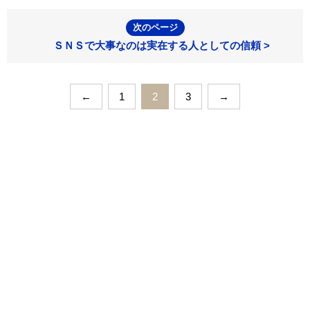
次のページ
ＳＮＳで大事なのは実在する人としての信頼 >
←
1
2
3
→