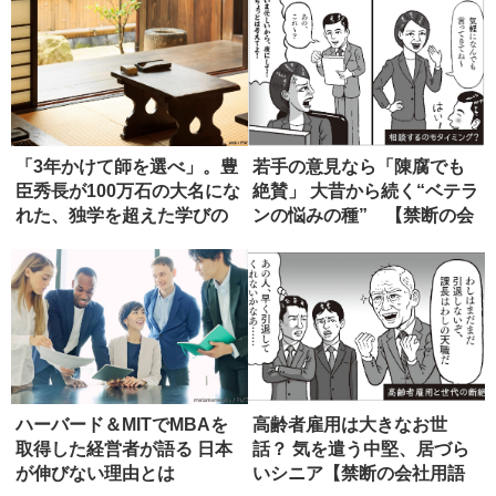
「3年かけて師を選べ」。豊
若手の意見なら「陳腐でも
臣秀長が100万石の大名にな
絶賛」 大昔から続く“ベテラ
れた、独学を超えた学びの
ンの悩みの種” 【禁断の会
正...
社...
ハーバード＆MITでMBAを
高齢者雇用は大きなお世
取得した経営者が語る 日本
話？ 気を遣う中堅、居づら
が伸びない理由とは
いシニア【禁断の会社用語