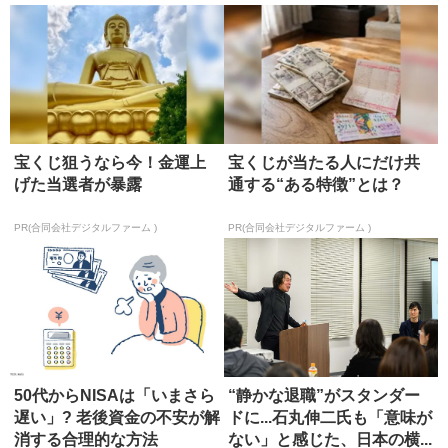
宝くじ狙うなら今！金運上
宝くじが当たる人にだけ共
げた当選者が暴露
通する“ある特徴”とは？
PR(合同会社デジタルファーム )
PR(合同会社デジタルファーム )
50代からNISAは「いまさら
“静かな退職”がスタンダー
遅い」? 老後資金の不安が解
ドに...石丸伸二氏も「意味が
消する合理的な方法
ない」と感じた、日本の横...