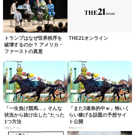
トランプはなぜ世界秩序を
THE21オンライン
破壊するのか？ アメリカ・
ファーストの真意
「一生負け競馬…」そんな
「また3連単的中ｗ」怖いく
状況から抜け出した”たった
らい稼げる話題の予想サイ
1つ方法
ト公開
PR(ルーツ)
PR(ルーツ)