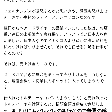
かったと思います。
フェルナンデスが激怒するかと思いきや、微塵も怒りませ
ん。さすが生粋のラティーノ、超マザコンなのです。
翌日からヘアードライヤーの営業マンになった彼は、お店
番と連日の出張販売で疲れ果て、とうとう若い日本人を雇
いました。日本人なのでメキシコ人より遥かに高い給料を
払わなければなりませんが、それでも任せるに足る仕事が
あるのです。
それは、売上げ金の回収です。
２、３時間おきに屋台をまわって売り上げ金を回収しない
と、遠慮会釈なく従業員のポケットに入ってしまうので
す。
仕入れたトルティーヤ（パンのようなもの）と売れ残った
トルティーヤを計算すると、横領金額は瞬速で判明しま
あまりにもバレバレの犯行なので普通の感
す。