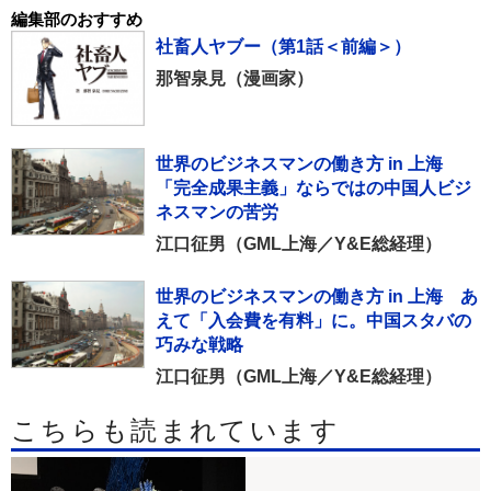
編集部のおすすめ
社畜人ヤブー（第1話＜前編＞）
那智泉見（漫画家）
世界のビジネスマンの働き方 in 上海
「完全成果主義」ならではの中国人ビジ
ネスマンの苦労
江口征男（GML上海／Y&E総経理）
世界のビジネスマンの働き方 in 上海 あ
えて「入会費を有料」に。中国スタバの
巧みな戦略
江口征男（GML上海／Y&E総経理）
こちらも読まれています