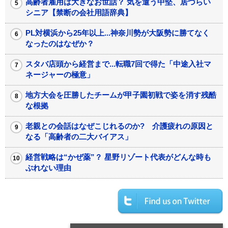
高齢者雇用は大きなお世話？ 気を遣う中堅、居づらい
シニア【禁断の会社用語辞典】
PL対横浜から25年以上...神奈川勢が大阪勢に勝てなく
なったのはなぜか？
スタバ店頭から経営まで...転職7回で得た「中途入社マ
ネージャーの極意」
地方大会を圧勝したチームが甲子園初戦で姿を消す残酷
な根拠
老親との会話はなぜこじれるのか? 介護疲れの原因と
なる「高齢者の二大バイアス」
経営戦略は“かぜ薬”？ 星野リゾート代表がどんな時も
ぶれない理由