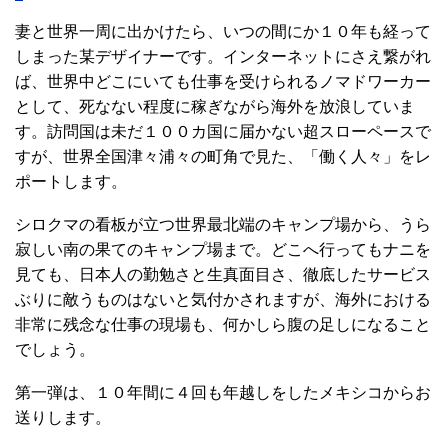
妻と世界一周に出かけたら、いつの間にか１０年も経って
しまった某デザイナーです。インターネットにさえ繋がれ
ば、世界中どこにいても仕事を受けられるノマドワーカー
として、死なない程度に稼ぎながら海外を放浪していま
す。訪問国は未だ１００カ国に届かない超スローペースで
すが、世界全国津々浦々の町角で見た、「働く人々」をレ
ポートします。
シロクマの看板が立つ世界最北端のキャンプ場から、うら
寂しい南の果てのキャンプ場まで。どこへ行ってもナニを
見ても、日本人の勤勉さと生真面目さ、徹底したサービス
ぶりに敵うものはないと気付かされますが、海外における
非常に残念な仕事の現場も、何かしら腹の足しになること
でしょう。
第一弾は、１０年間に４回も年越しをしたメキシコからお
送りします。