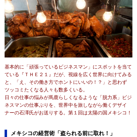
基本的に「頑張っているビジネスマン」にスポットを当て
ている『ＴＨＥ２１』だが、視線を広く世界に向けてみる
と、「え、その働き方でホントにいいの！？」と思わず
ツッコミたくなる人々も数多くいる。
日々の仕事の悩みが馬鹿らしくなるような「脱力系」ビジ
ネスマンの仕事ぶりを、世界中を旅しながら働くデザイ
ナーの石澤氏がお送りする。
第１回は太陽の国メキシコ！
メキシコの経営術「盗られる前に取れ！」