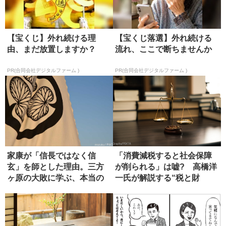
【宝くじ】外れ続ける理
【宝くじ落選】外れ続ける
由、まだ放置しますか？
流れ、ここで断ちませんか
PR(合同会社デジタルファーム )
PR(合同会社デジタルファーム )
家康が「信長ではなく信
「消費減税すると社会保障
玄」を師とした理由。三方
が削られる」は嘘? 高橋洋
ヶ原の大敗に学ぶ、本当の
一氏が解説する“税と財
師の選び方
源”の真...