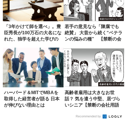
「3年かけて師を選べ」。豊
若手の意見なら「陳腐でも
臣秀長が100万石の大名にな
絶賛」 大昔から続く“ベテラ
れた、独学を超えた学びの
ンの悩みの種” 【禁断の会
正...
社...
ハーバード＆MITでMBAを
高齢者雇用は大きなお世
取得した経営者が語る 日本
話？ 気を遣う中堅、居づら
が伸びない理由とは
いシニア【禁断の会社用語
辞典】
Recommended by