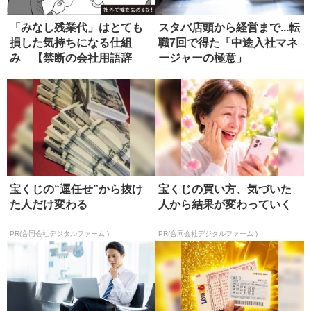
「みなし残業代」はとても
スタバ店頭から経営まで...転
損した気持ちになる仕組
職7回で得た「中途入社マネ
み 【禁断の会社用語辞
ージャーの極意」
典】
宝くじの“運任せ”から抜け
宝くじの買い方、気づいた
た人だけ変わる
人から結果が変わっていく
PR(合同会社デジタルファーム )
PR(合同会社デジタルファーム )