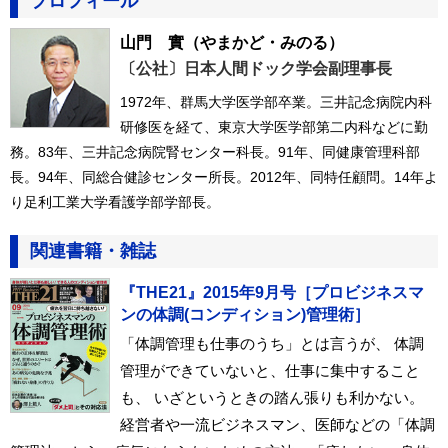
プロフィール
山門 實
（やまかど・みのる）
〔公社〕日本人間ドック学会副理事長
1972年、群馬大学医学部卒業。三井記念病院内科
研修医を経て、東京大学医学部第二内科などに勤
務。83年、三井記念病院腎センター科長。91年、同健康管理科部
長。94年、同総合健診センター所長。2012年、同特任顧問。14年よ
り足利工業大学看護学部学部長。
関連書籍・雑誌
『THE21』2015年9月号［プロビジネスマ
ンの体調(コンディション)管理術］
「体調管理も仕事のうち」とは言うが、 体調
管理ができていないと、仕事に集中すること
も、 いざというときの踏ん張りも利かない。
経営者や一流ビジネスマン、医師などの「体調