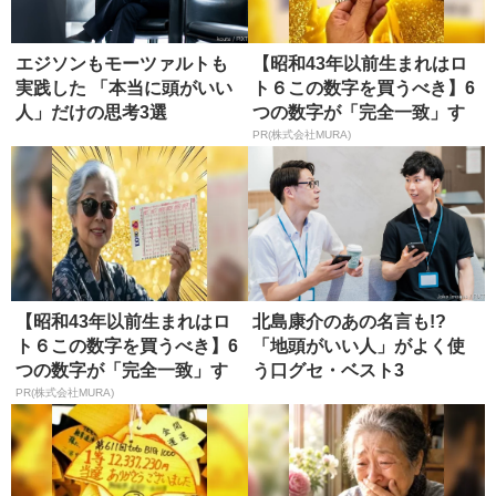
エジソンもモーツァルトも
【昭和43年以前生まれはロ
実践した 「本当に頭がいい
ト６この数字を買うべき】6
人」だけの思考3選
つの数字が「完全一致」す
る方...
PR(株式会社MURA)
【昭和43年以前生まれはロ
北島康介のあの名言も!?
ト６この数字を買うべき】6
「地頭がいい人」がよく使
つの数字が「完全一致」す
う口グセ・ベスト3
る方...
PR(株式会社MURA)