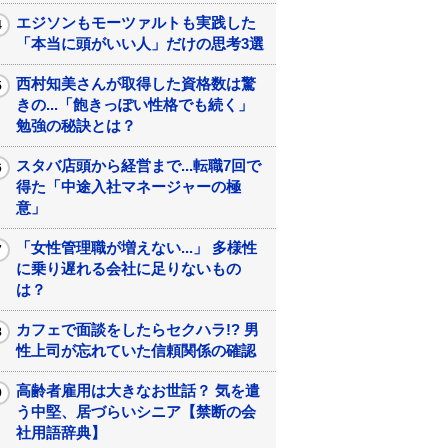
エジソンもモーツァルトも実践した
「本当に頭がいい人」だけの思考3選
西村知美さんが取得した資格数は驚
きの...「飽きっぽい性格でも続く」
勉強の秘訣とは？
スタバ店頭から経営まで...転職7回で
得た「中途入社マネージャーの極
意」
「女性管理職が増えない...」 多様性
に乗り遅れる会社に足りないもの
は？
カフェで面談をしたらセクハラ!? 男
性上司が忘れていた信頼関係の確認
高齢者雇用は大きなお世話？ 気を遣
う中堅、居づらいシニア【禁断の会
社用語辞典】