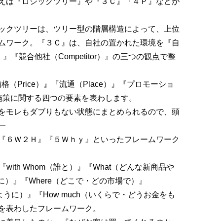
えば『ロジックツリー』や『３Ｃ』『４Ｐ』などが
ックツリーは、ツリー型の階層構造によって、上位
ムワーク。『３Ｃ』は、自社の置かれた環境を『自
r）』『競合他社（Competitor）』の三つの観点で整
格（Price）』『流通（Place）』『プロモーショ
ング施策に関する四つの要素を表わします。
をモレもダブりもない状態にまとめられるので、頭
一
『６Ｗ２Ｈ』『５Ｗｈｙ』といったフレームワーク
ith Whom（誰と）』『What（どんな新商品や
に）』『Where（どこで・どの市場で）』
ように）』『How much（いくらで・どうお金をも
を表わしたフレームワーク。