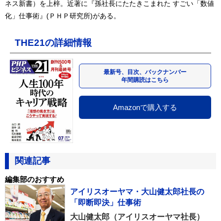
ネス新書）を上梓。近著に『孫社長にたたきこまれた すごい「数値
化」仕事術』(ＰＨＰ研究所)がある。
THE21の詳細情報
最新号、目次、バックナンバー
年間購読はこちら
Amazonで購入する
関連記事
編集部のおすすめ
アイリスオーヤマ・大山健太郎社長の
「即断即決」仕事術
大山健太郎（アイリスオーヤマ社長）