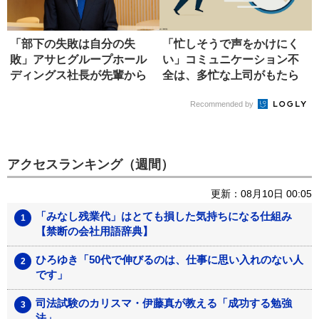
「部下の失敗は自分の失
「忙しそうで声をかけにく
敗」アサヒグループホール
い」コミュニケーション不
ディングス社長が先輩から
全は、多忙な上司がもたら
学んだ、リ...
す
Recommended by
アクセスランキング（週間）
更新：08月10日 00:05
「みなし残業代」はとても損した気持ちになる仕組み
【禁断の会社用語辞典】
ひろゆき「50代で伸びるのは、仕事に思い入れのない人
です」
司法試験のカリスマ・伊藤真が教える「成功する勉強
法」