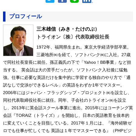
プロフィール
三木雄信
（みき・たけのぶ）
トライオン〔株〕代表取締役社長
1972年、福岡県生まれ。東京大学経済学部卒業。
三菱地所㈱を経て、ソフトバンク㈱に入社。27歳
で同社社長室長に就任。孫正義氏の下で「Yahoo！BB事業」など担
当する。 英会話は大の苦手だったが、ソフトバンク入社後に猛勉
強。仕事に必要な英語だけを集中的に学習する独自のやり方で「通
訳なしで交渉ができるレベル」の英語をわずか1年でマスター。
2006年にはジャパン・フラッグシップ・プロジェクト㈱を設立し、
同社代表取締役社長に就任。同年、子会社のトライオン㈱を設立
し、2013年に英会話スクール事業に進出。2015年にはコーチング英
会話『TORAIZ（トライズ）』を開始し、日本の英語教育を抜本的
に変えていくことを目指している。2017年１月には、『海外経験ゼ
ロでも仕事が忙しくでも 英語は１年でマスターできる』（PHPビジ