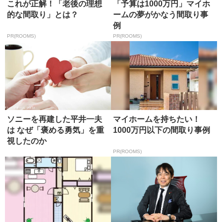
これが正解！「老後の理想
「予算は1000万円」マイホ
的な間取り」とは？
ームの夢がかなう間取り事
例
PR(ROOMS)
PR(ROOMS)
ソニーを再建した平井一夫
マイホームを持ちたい！
は なぜ「褒める勇気」を重
1000万円以下の間取り事例
視したのか
PR(ROOMS)