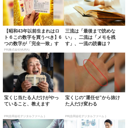
【昭和43年以前生まれはロ
三流は「最後まで読めな
ト６この数字を買うべき】6
い」、二流は「メモを残
つの数字が「完全一致」す
す」、一流の読書は？
る方...
PR(株式会社MURA)
宝くじ当たる人だけがやっ
宝くじの“運任せ”から抜け
ていること、教えます
た人だけ変わる
PR(合同会社デジタルファーム )
PR(合同会社デジタルファーム )