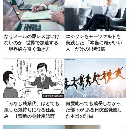
なぜメールの即レスはいけ
エジソンもモーツァルトも
ないのか...世界で加速する
実践した 「本当に頭がいい
「境界線を引く働き方」
人」だけの思考3選
「みなし残業代」はとても
何度叱っても成長しなかっ
損した気持ちになる仕組
た部下が ある日突然覚醒し
み 【禁断の会社用語辞
た本当の理由
典】