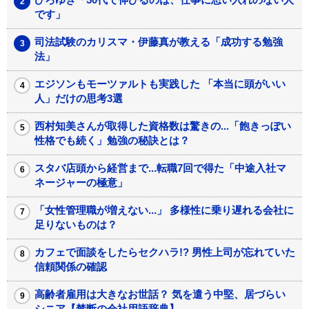
です」
司法試験のカリスマ・伊藤真が教える「成功する勉強
法」
エジソンもモーツァルトも実践した 「本当に頭がいい
人」だけの思考3選
西村知美さんが取得した資格数は驚きの...「飽きっぽい
性格でも続く」勉強の秘訣とは？
スタバ店頭から経営まで...転職7回で得た「中途入社マ
ネージャーの極意」
「女性管理職が増えない...」 多様性に乗り遅れる会社に
足りないものは？
カフェで面談をしたらセクハラ!? 男性上司が忘れていた
信頼関係の確認
高齢者雇用は大きなお世話？ 気を遣う中堅、居づらい
シニア【禁断の会社用語辞典】