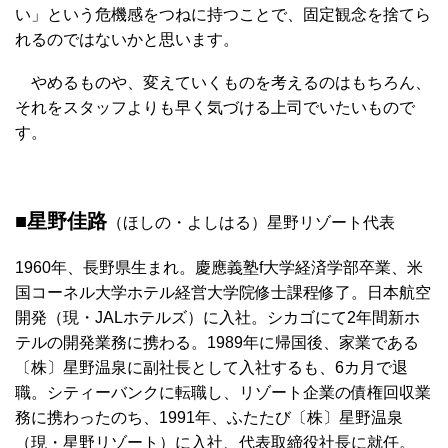
い」という危機感をつねに持つことで、固定観念を捨てら
れるのではないかと思います。
やめるものや、変えていくものを考えるのはもちろん、
それをスタッフよりも早く気づける上司でいたいもので
す。
■星野佳路
（ほしの・よしはる）星野リゾート代表
1960年、長野県生まれ。慶應義塾f大学経済学部卒業、米
国コーネル大学ホテル経営大学院修士課程修了。日本航空
開発（現・JALホテルズ）に入社。シカゴにて2年間新ホ
テルの開発業務に携わる。1989年に帰国後、家業である
〔株〕星野温泉に副社長として入社するも、6カ月で退
職。シティーバンクに転職し、リゾート企業の債権回収業
務に携わったのち、1991年、ふたたび〔株〕星野温泉
（現・星野リゾート）に入社、代表取締役社長に就任。