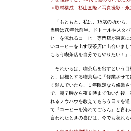
＜取材構成：杉山直隆／写真撮影：永
「もともと、私は、15歳の頃から、
当時は70年代前半。ドトールやスタ
ヒーを淹れるコーヒー専門店が東京に
いコーヒーを出す喫茶店に出合いまし
もらう喫茶店を自分でもやりたい！』
それからは、喫茶店を出すという目
と、目標とする喫茶店に「修業させて
く頼んでいたら、１年限定なら修業さ
で、朝７時から夜８時まで働いた後、
れるノウハウを教えてもらう日々を送
て『コーヒーを淹れてごらん』と言わ
言われたときの喜びは、今でも忘れら