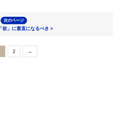
次のページ
「欲」に素直になるべき >
1
2
→