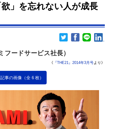
「欲」を忘れない人が成長
ミフードサービス社長）
《
『THE21』2014年3月号
より》
記事の画像（全 6 枚）