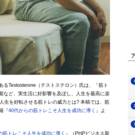
Testosterone（テストステロン）氏は、「筋ト
面など、実生活に好影響を及ぼし、人生を最高に楽
人生を好転させる筋トレの威力とは? 本稿では、筋
籍
『40代からの筋トレこそ人生を成功に導く』
よ
らの筋トレこそ人生を成功に導く』
（PHPビジネス新