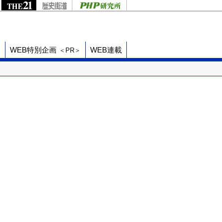
ド
WEB特別企画
WEB連載
＜PR＞