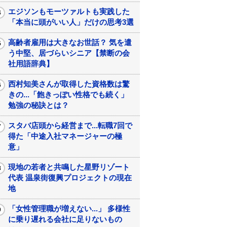
エジソンもモーツァルトも実践した
「本当に頭がいい人」だけの思考3選
高齢者雇用は大きなお世話？ 気を遣
う中堅、居づらいシニア【禁断の会
社用語辞典】
西村知美さんが取得した資格数は驚
きの...「飽きっぽい性格でも続く」
勉強の秘訣とは？
スタバ店頭から経営まで...転職7回で
得た「中途入社マネージャーの極
意」
現地の若者と共鳴した星野リゾート
代表 温泉街復興プロジェクトの現在
地
「女性管理職が増えない...」 多様性
に乗り遅れる会社に足りないもの