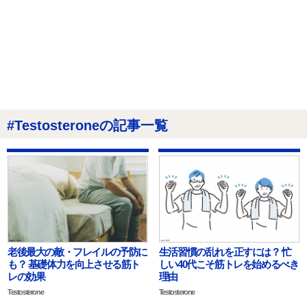
#Testosteroneの記事一覧
老後最大の敵・フレイルの予防に
生活習慣の乱れを正すには？ 忙
も？ 基礎体力を向上させる筋ト
しい40代こそ筋トレを始めるべき
レの効果
理由
Testosterone
Testosterone