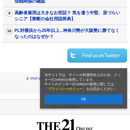
信頼関係の確認
高齢者雇用は大きなお世話？ 気を遣う中堅、居づらい
シニア【禁断の会社用語辞典】
PL対横浜から25年以上...神奈川勢が大阪勢に勝てなく
なったのはなぜか？
当サイトでは、サイトの利便性向上のため、クッ
PHPオンラインとは
プライバシーポリシー
キー(Cookie)を使用しています。
サイトのクッキー(Cookie)の使用に関しては、
Webサイトご利用にあたって
「
プライバシーポリシー
」をお読みください。
OK
このページのTOPへ