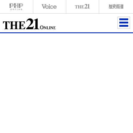
ME
NU