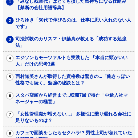
「みなし残業代」はとても損した気持ちになる仕組み
【禁断の会社用語辞典】
ひろゆき「50代で伸びるのは、仕事に思い入れのない人
です」
司法試験のカリスマ・伊藤真が教える「成功する勉強
法」
エジソンもモーツァルトも実践した 「本当に頭がいい
人」だけの思考3選
西村知美さんが取得した資格数は驚きの...「飽きっぽい
性格でも続く」勉強の秘訣とは？
スタバ店頭から経営まで...転職7回で得た「中途入社マ
ネージャーの極意」
「女性管理職が増えない...」 多様性に乗り遅れる会社に
足りないものは？
カフェで面談をしたらセクハラ!? 男性上司が忘れていた