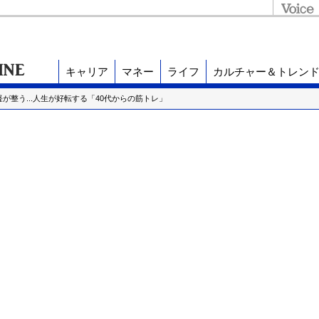
キャリア
マネー
ライフ
カルチャー＆トレン
が整う...人生が好転する「40代からの筋トレ」