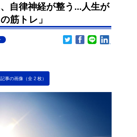
自律神経が整う...人生が
らの筋トレ」
レ
記事の画像（全 2 枚）