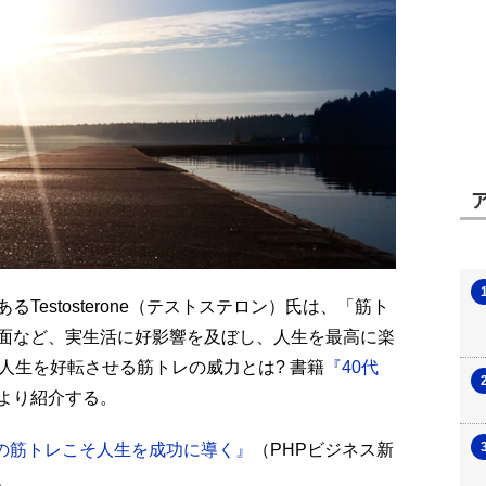
Testosterone（テストステロン）氏は、「筋ト
面など、実生活に好影響を及ぼし、人生を最高に楽
人生を好転させる筋トレの威力とは? 書籍
『40代
より紹介する。
らの筋トレこそ人生を成功に導く』
（PHPビジネス新
。