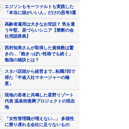
エジソンもモーツァルトも実践した
「本当に頭がいい人」だけの思考3選
高齢者雇用は大きなお世話？ 気を遣
う中堅、居づらいシニア【禁断の会
社用語辞典】
西村知美さんが取得した資格数は驚
きの...「飽きっぽい性格でも続く」
勉強の秘訣とは？
スタバ店頭から経営まで...転職7回で
得た「中途入社マネージャーの極
意」
現地の若者と共鳴した星野リゾート
代表 温泉街復興プロジェクトの現在
地
「女性管理職が増えない...」 多様性
に乗り遅れる会社に足りないもの