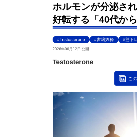
ホルモンが分泌され、
好転する「40代か
#Testosterone
#書籍抜粋
#筋ト
2026年06月12日 公開
Testosterone
この