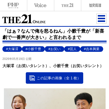
ME
「はぁ？なんで俺を怒るねん」小籔千豊が「新喜
NU
劇で一番声が大きい」と言われるまで
#大塚澪
#小籔千豊
#お笑い
#芸人
#吉本興業
2026年05月19日 公開
大塚澪（お笑いタレント）、小籔千豊（お笑いタレント）
この記事の画像（全 1 枚）