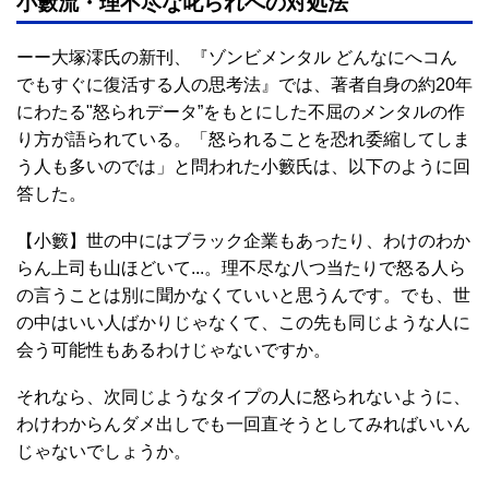
小籔流・理不尽な叱られへの対処法
ーー大塚澪氏の新刊、『ゾンビメンタル どんなにへコん
でもすぐに復活する人の思考法』では、著者自身の約20年
にわたる"怒られデータ”をもとにした不屈のメンタルの作
り方が語られている。「怒られることを恐れ委縮してしま
う人も多いのでは」と問われた小籔氏は、以下のように回
答した。
【小籔】世の中にはブラック企業もあったり、わけのわか
らん上司も山ほどいて...。理不尽な八つ当たりで怒る人ら
の言うことは別に聞かなくていいと思うんです。でも、世
の中はいい人ばかりじゃなくて、この先も同じような人に
会う可能性もあるわけじゃないですか。
それなら、次同じようなタイプの人に怒られないように、
わけわからんダメ出しでも一回直そうとしてみればいいん
じゃないでしょうか。