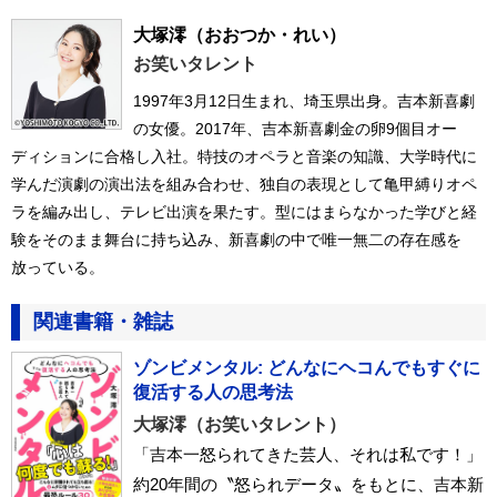
大塚澪
（おおつか・れい）
お笑いタレント
1997年3月12日生まれ、埼玉県出身。吉本新喜劇
の女優。2017年、吉本新喜劇金の卵9個目オー
ディションに合格し入社。特技のオペラと音楽の知識、大学時代に
学んだ演劇の演出法を組み合わせ、独自の表現として亀甲縛りオペ
ラを編み出し、テレビ出演を果たす。型にはまらなかった学びと経
験をそのまま舞台に持ち込み、新喜劇の中で唯一無二の存在感を
放っている。
関連書籍・雑誌
ゾンビメンタル: どんなにヘコんでもすぐに
復活する人の思考法
大塚澪（お笑いタレント）
「吉本一怒られてきた芸人、それは私です！」
約20年間の〝怒られデータ〟をもとに、吉本新