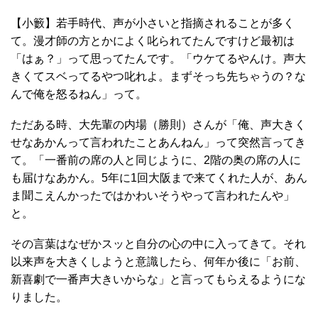
【小籔】若手時代、声が小さいと指摘されることが多く
て。漫才師の方とかによく叱られてたんですけど最初は
「はぁ？」って思ってたんです。「ウケてるやんけ。声大
きくてスベってるやつ叱れよ。まずそっち先ちゃうの？な
んで俺を怒るねん」って。
ただある時、大先輩の内場（勝則）さんが「俺、声大きく
せなあかんって言われたことあんねん」って突然言ってき
て。「一番前の席の人と同じように、2階の奥の席の人に
も届けなあかん。5年に1回大阪まで来てくれた人が、あん
ま聞こえんかったではかわいそうやって言われたんや」
と。
その言葉はなぜかスッと自分の心の中に入ってきて。それ
以来声を大きくしようと意識したら、何年か後に「お前、
新喜劇で一番声大きいからな」と言ってもらえるようにな
りました。