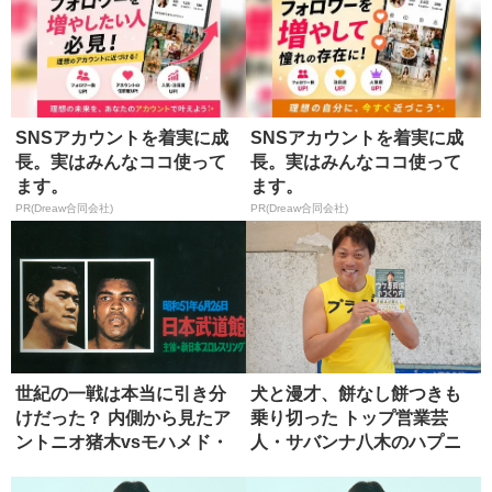
SNSアカウントを着実に成
SNSアカウントを着実に成
長。実はみんなココ使って
長。実はみんなココ使って
ます。
ます。
PR(Dreaw合同会社)
PR(Dreaw合同会社)
世紀の一戦は本当に引き分
犬と漫才、餅なし餅つきも
けだった？ 内側から見たア
乗り切った トップ営業芸
ントニオ猪木vsモハメド・
人・サバンナ八木のハプニ
アリ...
ング対処...