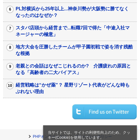
PL対横浜から25年以上...神奈川勢が大阪勢に勝てなく
なったのはなぜか？
スタバ店頭から経営まで...転職7回で得た「中途入社マ
ネージャーの極意」
地方大会を圧勝したチームが甲子園初戦で姿を消す残酷
な根拠
老親との会話はなぜこじれるのか? 介護疲れの原因と
なる「高齢者の二大バイアス」
経営戦略は“かぜ薬”？ 星野リゾート代表がどんな時も
ぶれない理由
当サイトでは、サイトの利便性向上のため、クッ
PHPオンラインとは
プライバシーポリシー
キー(Cookie)を使用しています。