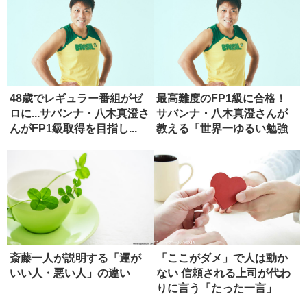
48歳でレギュラー番組がゼ
最高難度のFP1級に合格！
ロに...サバンナ・八木真澄さ
サバンナ・八木真澄さんが
んがFP1級取得を目指し...
教える「世界一ゆるい勉強
法」
斎藤一人が説明する「運が
「ここがダメ」で人は動か
いい人・悪い人」の違い
ない 信頼される上司が代わ
りに言う「たった一言」