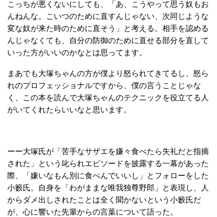
こっちが悪くないにしても、「あ、こうやって思う奴もお
んねんな。こいつのために直すんじゃない、次同じような
変な奴が来た時のために直そう」と考える。相手を認める
んじゃなくても、自分の防御のために直せる部分を直して
いった方がいいのかなとは思ってます。
まあでも大塚ちゃんの方が僕より怒られてきてるし、怒ら
れのプロフェッショナルですから、僕の言うことじゃな
く、この本を読んで大塚ちゃんのテクニックを役立てる人
がいてくれたらいいなと思います。
ーー大塚氏が「苦手なサザエを嫌々食べたら失礼だと指摘
された」という叱られエピソードを披露する一幕があった
際、「嫌いなもん別に食べんでいいし」とフォローをした
小籔氏。自身を「わがままな唯我独尊野郎」と表現し、人
からダメ出しされたことは全く聞かないという小籔氏だ
が、心に響いた先輩からの言葉について語った。