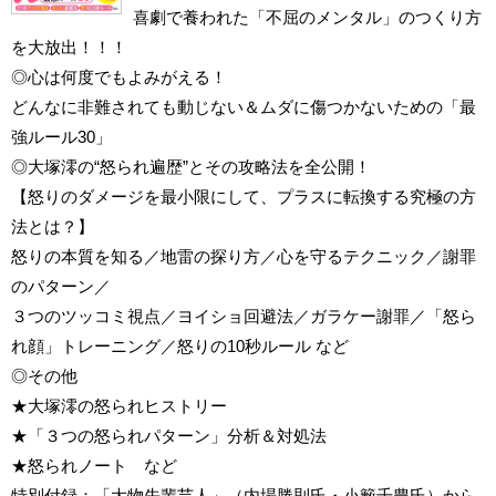
喜劇で養われた「不屈のメンタル」のつくり方
を大放出！！！
◎心は何度でもよみがえる！
どんなに非難されても動じない＆ムダに傷つかないための「最
強ルール30」
◎大塚澪の“怒られ遍歴”とその攻略法を全公開！
【怒りのダメージを最小限にして、プラスに転換する究極の方
法とは？】
怒りの本質を知る／地雷の探り方／心を守るテクニック／謝罪
のパターン／
３つのツッコミ視点／ヨイショ回避法／ガラケー謝罪／「怒ら
れ顔」トレーニング／怒りの10秒ルール など
◎その他
★大塚澪の怒られヒストリー
★「３つの怒られパターン」分析＆対処法
★怒られノート など
特別付録：「大物先輩芸人」（内場勝則氏・小籔千豊氏）から