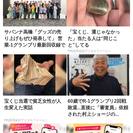
サバンナ高橋「グッズの売
「宝くじ、運じゃなかっ
り上げもぜひ発表して」 営
た」当たる人は“同じこ
業-1グランプリ最新回収録で
と”してる
重...
PR(合同会社デジタルファーム )
宝くじ当選で貧乏女性が人
60歳でR-1グランプリ2回戦
生変えた実話
敗退...直後に「審査員」依頼
された村上ショージの...
PR(合同会社デジタルファーム )