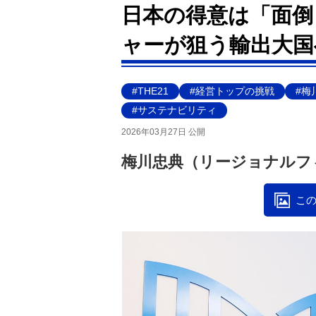
日本の得意は「面倒
ャーが狙う輸出大国
#THE21
#経営トップの挑戦
#梅
#サステナビリティ
2026年03月27日 公開
梅川忠典（リージョナルフ
この