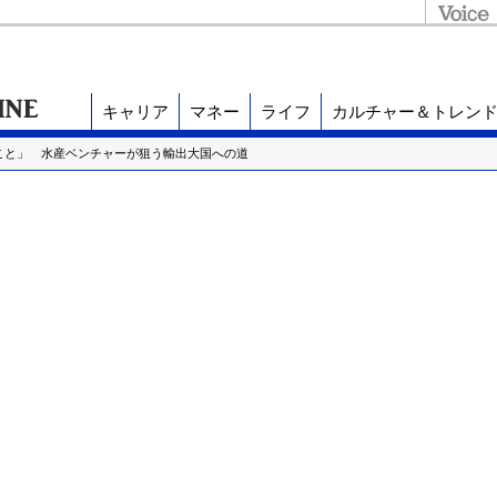
キャリア
マネー
ライフ
カルチャー＆トレン
こと」 水産ベンチャーが狙う輸出大国への道