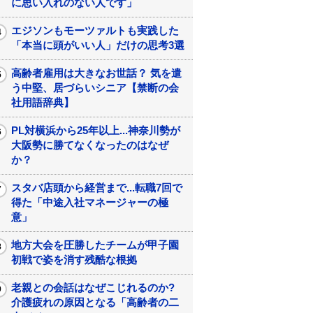
に思い入れのない人です」
エジソンもモーツァルトも実践した
「本当に頭がいい人」だけの思考3選
高齢者雇用は大きなお世話？ 気を遣
う中堅、居づらいシニア【禁断の会
社用語辞典】
PL対横浜から25年以上...神奈川勢が
大阪勢に勝てなくなったのはなぜ
か？
スタバ店頭から経営まで...転職7回で
得た「中途入社マネージャーの極
意」
地方大会を圧勝したチームが甲子園
初戦で姿を消す残酷な根拠
老親との会話はなぜこじれるのか?
介護疲れの原因となる「高齢者の二