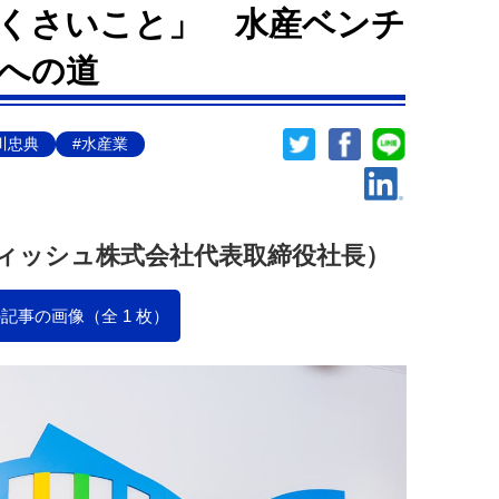
くさいこと」 水産ベンチ
への道
川忠典
#水産業
ィッシュ株式会社代表取締役社長）
記事の画像（全 1 枚）