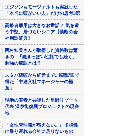
エジソンもモーツァルトも実践した
「本当に頭がいい人」だけの思考3選
高齢者雇用は大きなお世話？ 気を遣
う中堅、居づらいシニア【禁断の会
社用語辞典】
西村知美さんが取得した資格数は驚
きの...「飽きっぽい性格でも続く」
勉強の秘訣とは？
スタバ店頭から経営まで...転職7回で
得た「中途入社マネージャーの極
意」
現地の若者と共鳴した星野リゾート
代表 温泉街復興プロジェクトの現在
地
「女性管理職が増えない...」 多様性
に乗り遅れる会社に足りないもの