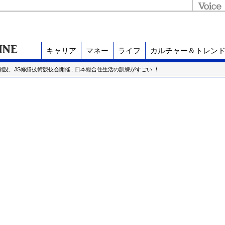
キャリア
マネー
ライフ
カルチャー＆トレン
開設、JS修繕技術競技会開催...日本総合住生活の訓練がすごい ！