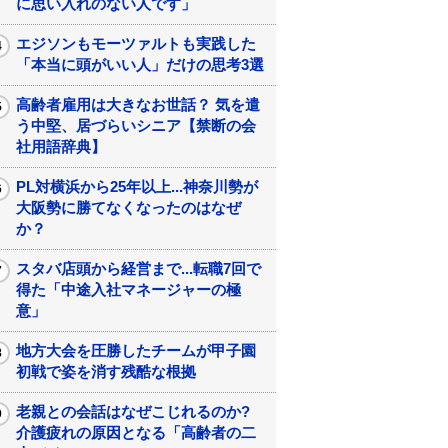
に思い入れのない人です」
エジソンもモーツァルトも実践した
「本当に頭がいい人」だけの思考3選
高齢者雇用は大きなお世話？ 気を遣
う中堅、居づらいシニア【禁断の会
社用語辞典】
PL対横浜から25年以上...神奈川勢が
大阪勢に勝てなくなったのはなぜ
か？
スタバ店頭から経営まで...転職7回で
得た「中途入社マネージャーの極
意」
地方大会を圧勝したチームが甲子園
初戦で姿を消す残酷な根拠
老親との会話はなぜこじれるのか?
介護疲れの原因となる「高齢者の二