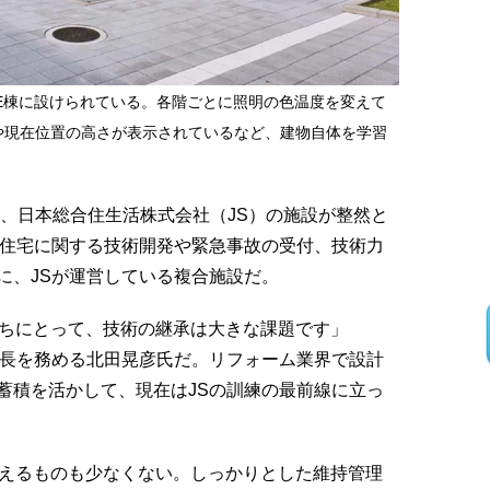
のE棟に設けられている。各階ごとに照明の色温度を変えて
や現在位置の高さが表示されているなど、建物自体を学習
に、日本総合住生活株式会社（JS）の施設が整然と
、住宅に関する技術開発や緊急事故の受付、技術力
に、JSが運営している複合施設だ。
たちにとって、技術の継承は大きな課題です」
課長を務める北田晃彦氏だ。リフォーム業界で設計
蓄積を活かして、現在はJSの訓練の最前線に立っ
超えるものも少なくない。しっかりとした維持管理