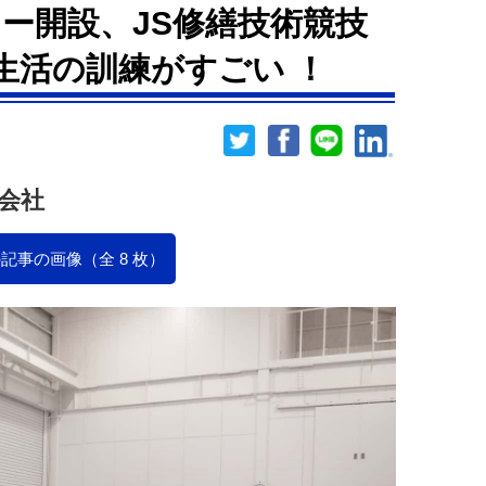
ー開設、JS修繕技術競技
住生活の訓練がすごい ！
会社
記事の画像（全 8 枚）