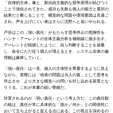
「自律的主体」像と、新自由主義的な競争原理が結びつく
ことで強化されてきた。成功も失敗も個人の能力と選択の
結果だと断じることで、構造的な問題や環境要因は見過ご
され、声を上げにくい者はさらに沈黙へと追いやられる。
戸谷はこの〈強い責任〉がもたらす思考停止の危険性を、
ハンナ・アーレントの全体主義分析を補助線に描き出す。
アーレントが指摘したように、自ら判断することを放棄
し、命令にただ従う個人が増えるとき、システム全体の倫
理観は麻痺していく。
〈強い責任〉は一見、個人の主体性を尊重するように見え
ながら、実際には「他者の問題は当人の責」として思考を
停止させ、より大きな構造への問いを封じ込める装置とな
りうる。これが本書の鋭い警鐘だ。
対置されるのが〈弱い責任〉という考え方だ。この責任観
の核は、責任が常に具体的な「誰か／何か」との関係性に
おいて立ち上がると捉える点にある。この視点を深めるの