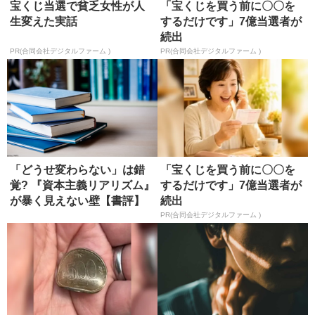
宝くじ当選で貧乏女性が人
「宝くじを買う前に〇〇を
生変えた実話
するだけです」7億当選者が
続出
PR(合同会社デジタルファーム )
PR(合同会社デジタルファーム )
「どうせ変わらない」は錯
「宝くじを買う前に〇〇を
覚? 『資本主義リアリズム』
するだけです」7億当選者が
が暴く見えない壁【書評】
続出
PR(合同会社デジタルファーム )