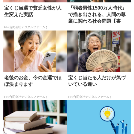
宝くじ当選で貧乏女性が人
『弱者男性1500万人時代』
生変えた実話
で描き出される、人間の尊
厳に関わる社会問題【書
評】
PR(合同会社デジタルファーム )
老後のお金、今の金運でほ
宝くじ当たる人だけが気づ
ぼ決まります
いている違い
PR(合同会社デジタルファーム )
PR(合同会社デジタルファーム )