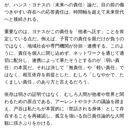
が、ハンス・ヨナスの〈未来への責任〉論だ。目の前の傷
つきやすい存在への応答責任は、時間軸を超えて未来世代
へと接続される。
重要なのは、ヨナスがこの責任を「他者へ託す」ことを肯
定している点だ。例えば、子育ての責任を親だけが負うの
ではなく、地域社会や専門機関が分担・連携する。このよ
うに、責任を個人に閉じ込めず、ネットワークを通じて適
切に配分し、連携によって果たそうとするのが〈弱い責
任〉の本質だ。それは決して「無責任」や「軽い責任」で
はなく、相互依存を前提とした、むしろ「しなやかで、た
くましい責任」のあり方と言えるだろう。
依存は弱さの証明ではなく、むしろ人間が他者や世界と関
わるための原点である。アーレントやヨナスの議論を踏ま
え、戸谷は私たちが本質的に〈世話される身体〉として存
在することを再確認し、孤立を強いる自己責任論的な人間
観に揺さぶりをかける。