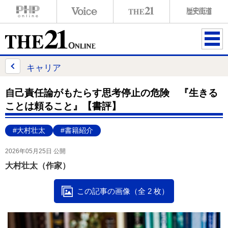
ME
NU
キャリア
自己責任論がもたらす思考停止の危険 『生きる
ことは頼ること』【書評】
#大村壮太
#書籍紹介
2026年05月25日 公開
大村壮太（作家）
この記事の画像（全 2 枚）