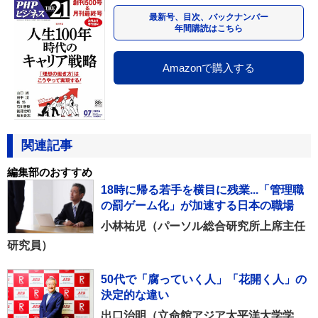
最新号、目次、バックナンバー
年間購読はこちら
Amazonで購入する
関連記事
編集部のおすすめ
18時に帰る若手を横目に残業...「管理職
の罰ゲーム化」が加速する日本の職場
小林祐児（パーソル総合研究所上席主任
研究員）
50代で「腐っていく人」「花開く人」の
決定的な違い
出口治明（立命館アジア太平洋大学学