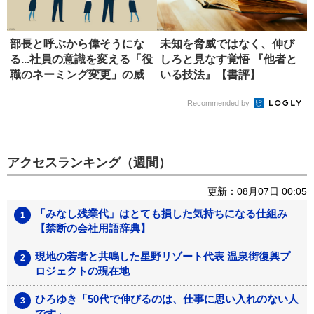
部長と呼ぶから偉そうにな
未知を脅威ではなく、伸び
る...社員の意識を変える「役
しろと見なす覚悟 『他者と
職のネーミング変更」の威
いる技法』【書評】
力
Recommended by
アクセスランキング（週間）
更新：08月07日 00:05
「みなし残業代」はとても損した気持ちになる仕組み
【禁断の会社用語辞典】
現地の若者と共鳴した星野リゾート代表 温泉街復興プ
ロジェクトの現在地
ひろゆき「50代で伸びるのは、仕事に思い入れのない人
です」