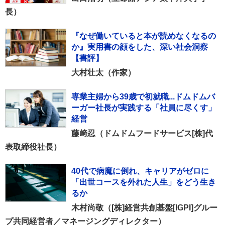
長）
『なぜ働いていると本が読めなくなるの
か』実用書の顔をした、深い社会洞察
【書評】
大村壮太（作家）
専業主婦から39歳で初就職...ドムドムバ
ーガー社長が実践する「社員に尽くす」
経営
藤﨑忍（ドムドムフードサービス[株]代
表取締役社長）
40代で病魔に倒れ、キャリアがゼロに
「出世コースを外れた人生」をどう生き
るか
木村尚敬（[株]経営共創基盤[IGPI]グルー
プ共同経営者／マネージングディレクター）