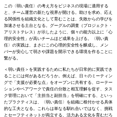
この〈弱い責任〉の考え方をビジネスの現場に適用する
と、チーム運営の新たな視界が開ける。助けを求め、応え
る関係性を組織文化として育むことは、失敗からの学びを
加速させる土台となる。グーグルの調査（プロジェクト・
アリストテレス）が示したように、個々の能力以上に「心
理的安全性」が高いチームほど成果を上げる。〈弱い責
任〉の実践は、まさにこの心理的安全性を醸成し、メン
バーが安心して弱さや課題を開示できる環境を作ることに
繋がる。
＜弱い責任＞を実践するために私たちが日常的に実践でき
ることには何があるだろうか。例えば、日々のミーティン
グで「支援が必要な点」をオープンに共有する、ローテー
ションやペアワークで責任の分散と相互理解を促す、タス
ク管理において「主担当と副担当」を明確にする、といっ
たプラクティスは、〈弱い責任〉を組織に根付かせる具体
的な工夫となる。これらは単なる馴れ合いではなく、挑戦
とセーフティネットが両立する、活力ある文化を育むだろ