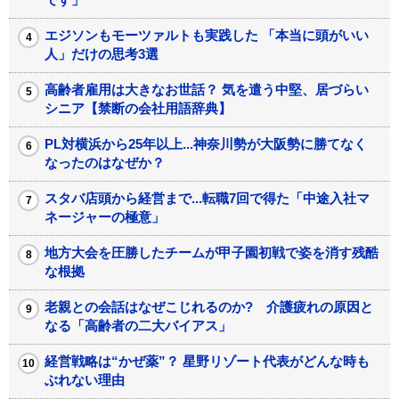
エジソンもモーツァルトも実践した 「本当に頭がいい
人」だけの思考3選
高齢者雇用は大きなお世話？ 気を遣う中堅、居づらい
シニア【禁断の会社用語辞典】
PL対横浜から25年以上...神奈川勢が大阪勢に勝てなく
なったのはなぜか？
スタバ店頭から経営まで...転職7回で得た「中途入社マ
ネージャーの極意」
地方大会を圧勝したチームが甲子園初戦で姿を消す残酷
な根拠
老親との会話はなぜこじれるのか? 介護疲れの原因と
なる「高齢者の二大バイアス」
経営戦略は“かぜ薬”？ 星野リゾート代表がどんな時も
ぶれない理由