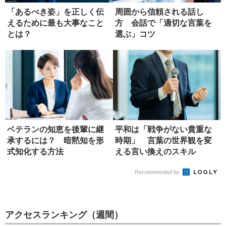
「あるべき姿」を正しく伝
周囲から信頼される話し
えるために最も大事なこと
方 会話で「適切な言葉を
とは？
選ぶ」コツ
ベテランの知恵を後輩に継
平和は「戦争がない貴重な
承するには？ 暗黙知を形
時期」 言葉の世界観を変
式知化する方法
える言い換えのスキル
Recommended by
アクセスランキング（週間）