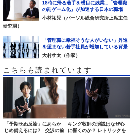
18時に帰る若手を横目に残業...「管理職
の罰ゲーム化」が加速する日本の職場
小林祐児（パーソル総合研究所上席主任
研究員）
「管理職に幸福そうな人がいない」昇進
を望まない若手社員が増加している背景
大村壮太（作家）
こちらも読まれています
「予期せぬ反論」にあらか
キング牧師の演説はなぜ心
じめ備えるには? 交渉の前
に響くのか？ レトリックを