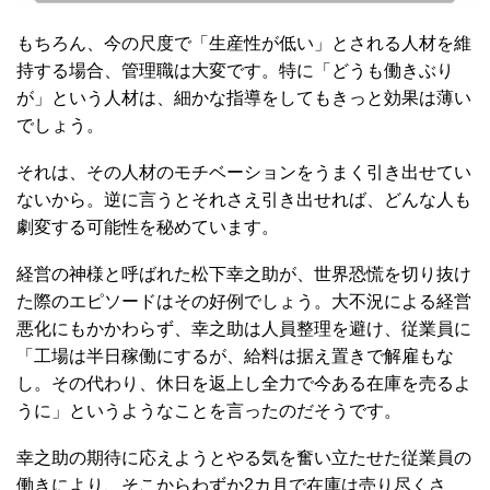
もちろん、今の尺度で「生産性が低い」とされる人材を維
持する場合、管理職は大変です。特に「どうも働きぶり
が」という人材は、細かな指導をしてもきっと効果は薄い
でしょう。
それは、その人材のモチベーションをうまく引き出せてい
ないから。逆に言うとそれさえ引き出せれば、どんな人も
劇変する可能性を秘めています。
経営の神様と呼ばれた松下幸之助が、世界恐慌を切り抜け
た際のエピソードはその好例でしょう。大不況による経営
悪化にもかかわらず、幸之助は人員整理を避け、従業員に
「工場は半日稼働にするが、給料は据え置きで解雇もな
し。その代わり、休日を返上し全力で今ある在庫を売るよ
うに」というようなことを言ったのだそうです。
幸之助の期待に応えようとやる気を奮い立たせた従業員の
働きにより、そこからわずか2カ月で在庫は売り尽くさ