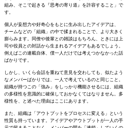
組み、そこで起きる『思考の寄り道』を許容すること」で
す。
個人が妄想力や好奇心をもとに生み出したアイデアは、
チームなどの「組織」の中で揉まれることで、より大きく
膨らみます。同僚や後輩との雑談はもちろん、ときには上
司や役員との対話から生まれるアイデアもあるでしょう。
例えばこの連載自体、僕一人だけでは考えつかなかった話
ばかりです。
しかし、いくら会話を重ねて意見を交わしても、似たよう
なメンバーばかりでは、一人で考えているのと同じこと。
組織が持つこの「強み」をしっかり機能させるには、組織
の多様性を意識的に確保しておかなくてはなりません。多
様性を、と述べた理由はここにあります。
また、組織は「アウトプットをプロセスに変える」という
性質も持っています。アイデアやアウトプットが一人の手
元で留まることなく、メンバーの間を「連鎖」していくの