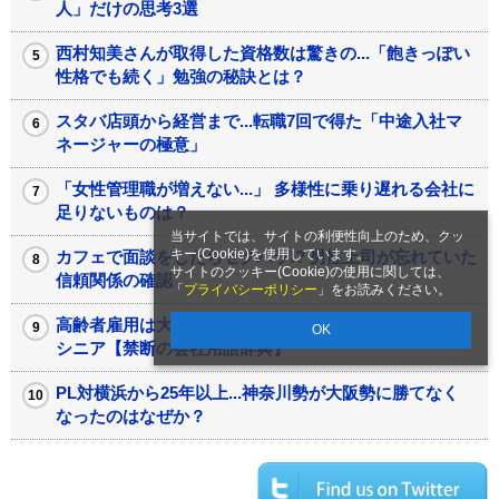
人」だけの思考3選
西村知美さんが取得した資格数は驚きの...「飽きっぽい
性格でも続く」勉強の秘訣とは？
スタバ店頭から経営まで...転職7回で得た「中途入社マ
ネージャーの極意」
「女性管理職が増えない...」 多様性に乗り遅れる会社に
足りないものは？
当サイトでは、サイトの利便性向上のため、クッ
キー(Cookie)を使用しています。
カフェで面談をしたらセクハラ!? 男性上司が忘れていた
サイトのクッキー(Cookie)の使用に関しては、
信頼関係の確認
「
プライバシーポリシー
」をお読みください。
高齢者雇用は大きなお世話？ 気を遣う中堅、居づらい
OK
シニア【禁断の会社用語辞典】
PL対横浜から25年以上...神奈川勢が大阪勢に勝てなく
なったのはなぜか？