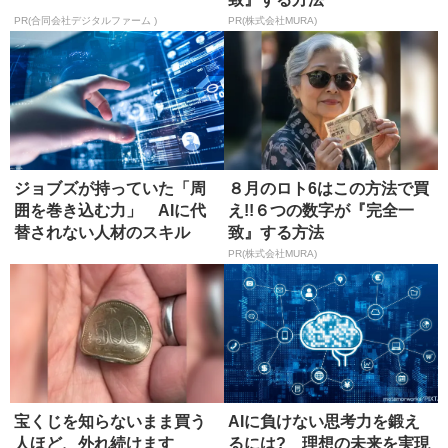
PR(合同会社デジタルファーム )
PR(株式会社MURA)
ジョブズが持っていた「周
８月のロト6はこの方法で買
囲を巻き込む力」 AIに代
え!!６つの数字が『完全一
替されない人材のスキル
致』する方法
PR(株式会社MURA)
宝くじを知らないまま買う
AIに負けない思考力を鍛え
人ほど、外れ続けます
るには? 理想の未来を実現