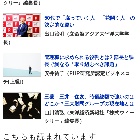
クリー』編集長）
50代で「腐っていく人」「花開く人」の
決定的な違い
出口治明（立命館アジア太平洋大学学
長）
管理職に求められる役割とは? 部長と課
長で異なる「取り組むべき課題」
安井祐子（PHP研究所認定ビジネスコー
チ[上級]）
三菱・三井・住友、時価総額で強いのは
どこか？三大財閥グループの現在地とは
山川清弘（東洋経済新報社『株式ウイー
クリー』編集長）
こちらも読まれています