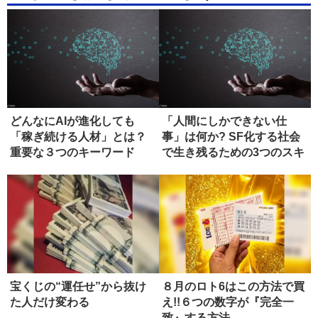
どんなにAIが進化しても
「人間にしかできない仕
「稼ぎ続ける人材」とは？
事」は何か? SF化する社会
重要な３つのキーワード
で生き残るための3つのスキ
ル
宝くじの“運任せ”から抜け
８月のロト6はこの方法で買
た人だけ変わる
え!!６つの数字が『完全一
致』する方法