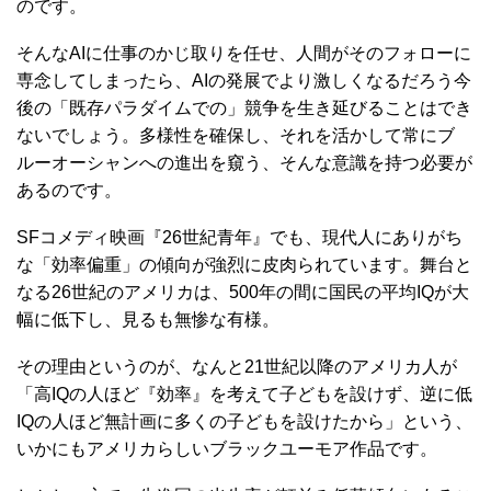
のです。
そんなAIに仕事のかじ取りを任せ、人間がそのフォローに
専念してしまったら、AIの発展でより激しくなるだろう今
後の「既存パラダイムでの」競争を生き延びることはでき
ないでしょう。多様性を確保し、それを活かして常にブ
ルーオーシャンへの進出を窺う、そんな意識を持つ必要が
あるのです。
SFコメディ映画『26世紀青年』でも、現代人にありがち
な「効率偏重」の傾向が強烈に皮肉られています。舞台と
なる26世紀のアメリカは、500年の間に国民の平均IQが大
幅に低下し、見るも無惨な有様。
その理由というのが、なんと21世紀以降のアメリカ人が
「高IQの人ほど『効率』を考えて子どもを設けず、逆に低
IQの人ほど無計画に多くの子どもを設けたから」という、
いかにもアメリカらしいブラックユーモア作品です。