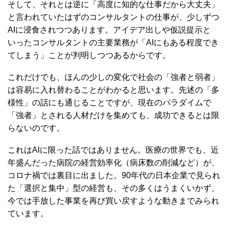
そして、それとは逆に「高度に知的な仕事だから大丈夫」
と言われていたはずのコンサルタントの仕事が、少しずつ
AIに浸食されつつあります。アイデア出しや仮説提示と
いったコンサルタントの主要業務が「AIにもある程度でき
てしまう」ことが判明しつつあるからです。
これだけでも、ほんの少しの変化で社会の「強者と弱者」
は容易に入れ替わることがわかると思います。先述の「多
様性」の話にも通じることですが、現在のパラダイムで
「強者」とされる人材だけを集めても、成功できるとは限
らないのです。
これはAIに限った話ではありません。医療の世界でも、近
年盛んだった病院の経営効率化（病床数の削減など）が、
コロナ禍では裏目に出ました。90年代の日本企業で見られ
た「選択と集中」型の経営も、その多くはうまくいかず、
今では手放した事業を再び買い戻すような動きまでみられ
ています。