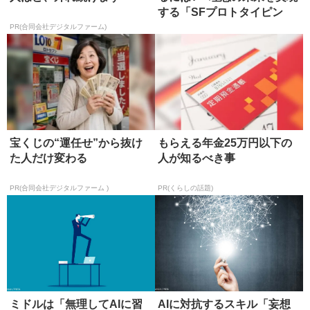
する「SFプロトタイピン
グ」
PR(合同会社デジタルファーム)
宝くじの“運任せ”から抜け
もらえる年金25万円以下の
た人だけ変わる
人が知るべき事
PR(合同会社デジタルファーム )
PR(くらしの話題)
ミドルは「無理してAIに習
AIに対抗するスキル「妄想