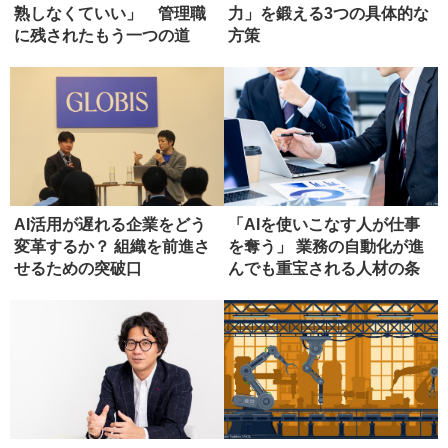
熟しなくていい」 管理職
力」を鍛える3つの具体的な
に残されたもう一つの道
方策
AI活用が遅れる企業をどう
「AIを使いこなす人が仕事
変革するか？ 組織を前進さ
を奪う」 業務の自動化が進
せるための突破口
んでも重宝される人材の条
件