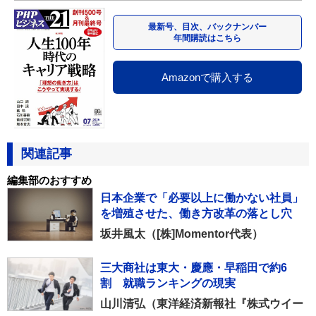
最新号、目次、バックナンバー
年間購読はこちら
Amazonで購入する
関連記事
編集部のおすすめ
日本企業で「必要以上に働かない社員」
を増殖させた、働き方改革の落とし穴
坂井風太（[株]Momentor代表）
三大商社は東大・慶應・早稲田で約6
割 就職ランキングの現実
山川清弘（東洋経済新報社『株式ウイー