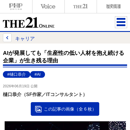
ME
NU
キャリア
AIが発展しても「生産性の低い人材を抱え続ける
企業」が生き残る理由
#樋口恭介
#AI
2026年06月19日 公開
樋口恭介（SF作家／ITコンサルタント）
この記事の画像（全 6 枚）