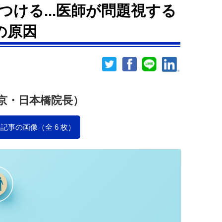
ける...医師が問題視する
の原因
京・日本橋院長）
記事の画像（全 6 枚）