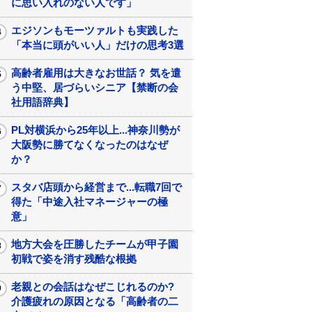
に思い入れのない人です」
エジソンもモーツァルトも実践した
「本当に頭がいい人」だけの思考3選
高齢者雇用は大きなお世話？ 気を遣
う中堅、居づらいシニア【禁断の会
社用語辞典】
PL対横浜から25年以上...神奈川勢が
大阪勢に勝てなくなったのはなぜ
か？
スタバ店頭から経営まで...転職7回で
得た「中途入社マネージャーの極
意」
地方大会を圧勝したチームが甲子園
初戦で姿を消す残酷な根拠
老親との会話はなぜこじれるのか?
介護疲れの原因となる「高齢者の二