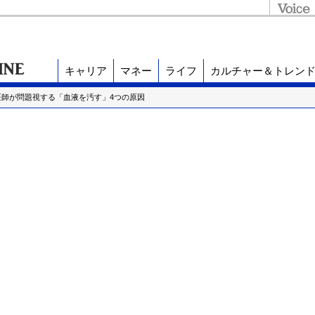
キャリア
マネー
ライフ
カルチャー＆トレン
.医師が問題視する「血液を汚す」4つの原因