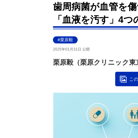
歯周病菌が血管を傷つ
「血液を汚す」4つ
#栗原毅
2025年01月31日 公開
栗原毅（栗原クリニック東
この