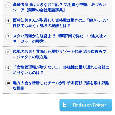
高齢者雇用は大きなお世話？ 気を遣う中堅、居づらい
シニア【禁断の会社用語辞典】
西村知美さんが取得した資格数は驚きの...「飽きっぽい
性格でも続く」勉強の秘訣とは？
スタバ店頭から経営まで...転職7回で得た「中途入社マ
ネージャーの極意」
現地の若者と共鳴した星野リゾート代表 温泉街復興プ
ロジェクトの現在地
「女性管理職が増えない...」 多様性に乗り遅れる会社に
足りないものは？
地方大会を圧勝したチームが甲子園初戦で姿を消す残酷
な根拠