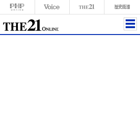
ME
NU