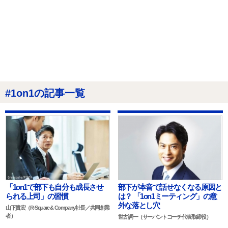
#1on1の記事一覧
「1on1で部下も自分も成長させ
部下が本音で話せなくなる原因と
られる上司」の習慣
は？ 「1on1ミーティング」の意
外な落とし穴
山下貴宏（R-Square & Company社長／共同創業
者）
世古詞一（サーバントコーチ代表取締役）