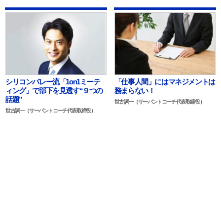
シリコンバレー流「1on1ミーテ
「仕事人間」にはマネジメントは
ィング」で部下を見透す“９つの
務まらない！
話題”
世古詞一（サーバントコーチ代表取締役）
世古詞一（サーバントコーチ代表取締役）