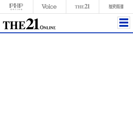
ME
NU