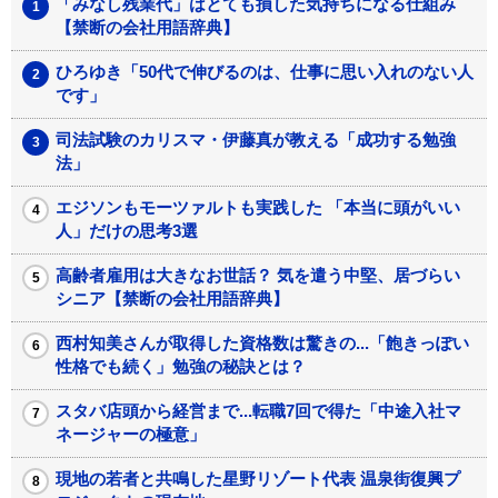
「みなし残業代」はとても損した気持ちになる仕組み
【禁断の会社用語辞典】
ひろゆき「50代で伸びるのは、仕事に思い入れのない人
です」
司法試験のカリスマ・伊藤真が教える「成功する勉強
法」
エジソンもモーツァルトも実践した 「本当に頭がいい
人」だけの思考3選
高齢者雇用は大きなお世話？ 気を遣う中堅、居づらい
シニア【禁断の会社用語辞典】
西村知美さんが取得した資格数は驚きの...「飽きっぽい
性格でも続く」勉強の秘訣とは？
スタバ店頭から経営まで...転職7回で得た「中途入社マ
ネージャーの極意」
現地の若者と共鳴した星野リゾート代表 温泉街復興プ